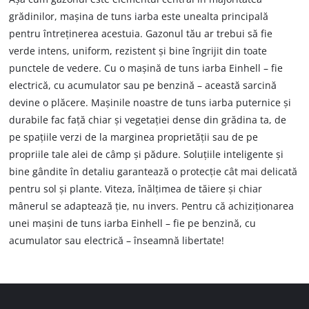
grădinilor, mașina de tuns iarba este unealta principală
pentru întreținerea acestuia. Gazonul tău ar trebui să fie
verde intens, uniform, rezistent și bine îngrijit din toate
punctele de vedere. Cu o mașină de tuns iarba Einhell – fie
electrică, cu acumulator sau pe benzină – această sarcină
devine o plăcere. Mașinile noastre de tuns iarba puternice și
durabile fac față chiar și vegetației dense din grădina ta, de
pe spațiile verzi de la marginea proprietății sau de pe
propriile tale alei de câmp și pădure. Soluțiile inteligente și
bine gândite în detaliu garantează o protecție cât mai delicată
pentru sol și plante. Viteza, înălțimea de tăiere și chiar
mânerul se adaptează ție, nu invers. Pentru că achiziționarea
unei mașini de tuns iarba Einhell – fie pe benzină, cu
acumulator sau electrică – înseamnă libertate!