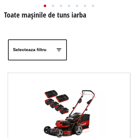
Toate mașinile de tuns iarba
Română
RO
Română
English
Selecteaza filtru