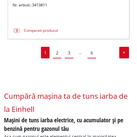
Nr. articol.: 3413811
Comparati produsul
1
2
3
6
...
Cumpără mașina ta de tuns iarba de
la Einhell
Mașini de tuns iarba electrice, cu acumulator și pe
benzină pentru gazonul tău
Așa cum gazonul este elementul central în majoritatea