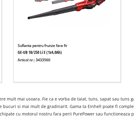
Suflanta pentru frunze fara fir
GE-UB 18/250 Li E (1x4,0Ah)
Articol nr.: 3433560
ere mult mai usoara. Fie ca e vorba de taiat, tuns, sapat sau tun
te bucuri si mai mult de gradinarit. Gama ta Einhell poate fi comple
echipate cu motorul nostru fara perii PurePower sau functioneaza