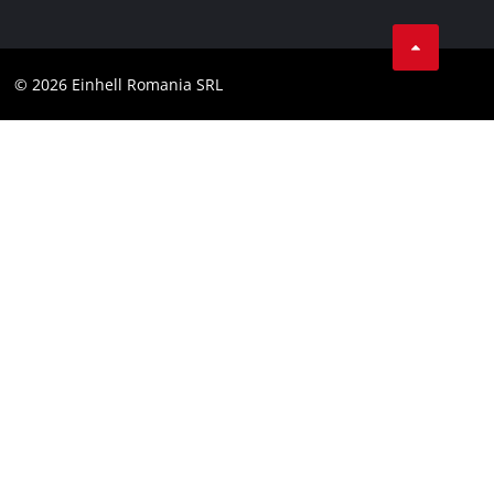
Confidentialitatea datelor
LinkedIn
Conformitate
YouТube
Declaratie de accesibilitate
© 2026 Einhell Romania SRL
Facebook
Instagram