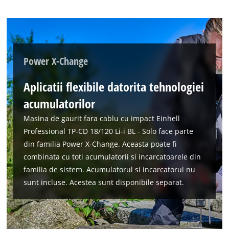
Power X-Change
Aplicatii flexibile datorita tehnologiei
acumulatorilor
Masina de gaurit fara cablu cu impact Einhell
Professional TP-CD 18/120 Li-i BL - Solo face parte
Avem nevoie de acordul dvs. pentru a
din familia Power X-Change. Aceasta poate fi
incarca serviciul Google Maps!
combinata cu toti acumulatorii si incarcatoarele din
This content is not permitted to load due
familia de sistem. Acumulatorul si incarcatorul nu
to trackers that are not disclosed to the
sunt incluse. Acestea sunt disponibile separat.
visitor. The website owner needs to setup
the site with their CMP to add this content
to the list of technologies used.
Powered by
Usercentrics Consent