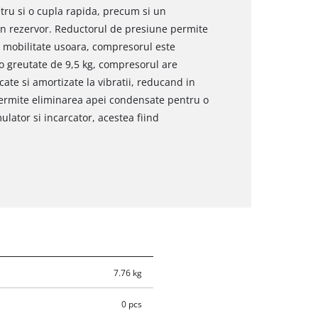
ru si o cupla rapida, precum si un
 rezervor. Reductorul de presiune permite
o mobilitate usoara, compresorul este
o greutate de 9,5 kg, compresorul are
ucate si amortizate la vibratii, reducand in
 permite eliminarea apei condensate pentru o
ulator si incarcator, acestea fiind
7.76 kg
0 pcs