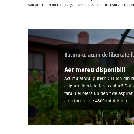
sau atelier, manerul integrat permite transportul usor al compr
Bucura-te acum de libertate fa
Aer mereu disponibil!
Acumulatorul puternic Li-Ion din 
asigura libertate fara cabluri! Dat
fara ulei ofera un debit de aspirati
a motorului de 4800 rotatii/min.