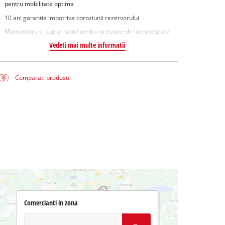
pentru mobilitate optima
10 ani garantie impotriva coroziunii rezervorului
Manometru si cuplaj rapid pentru presiune de lucru reglata
Vedeti mai multe informatii
Comparati produsul
Comercianti in zona