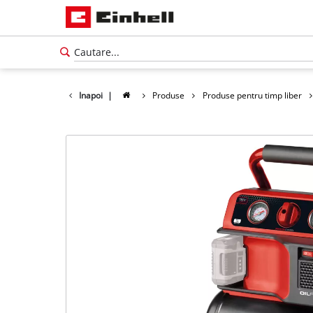
Inapoi
|
Produse
Produse pentru timp liber
Română
RO
Română