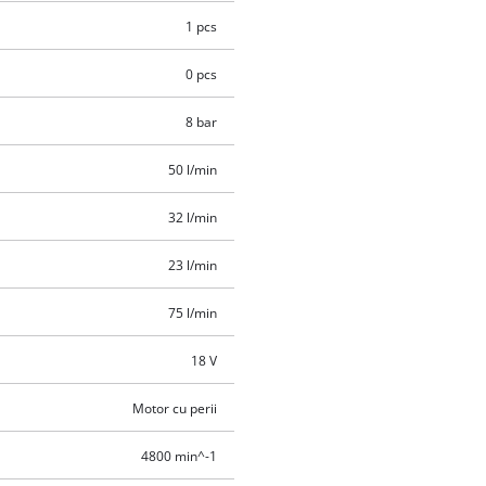
1 pcs
0 pcs
8 bar
50 l/min
32 l/min
23 l/min
75 l/min
18 V
Motor cu perii
4800 min^-1