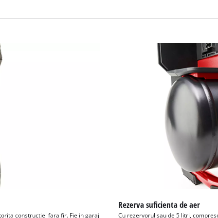
visitor. The website owner needs to setup
the site with their CMP to add this content
to the list of technologies used.
Powered by
Usercentrics Consent
Management Platform
Rezerva suficienta de aer
ta constructiei fara fir. Fie in garaj
Cu rezervorul sau de 5 litri, compreso