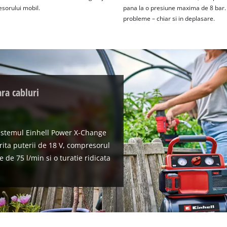
esorului mobil.
pana la o presiune maxima de 8 bar. As
probleme – chiar si in deplasare.
ra cabluri
sistemul Einhell Power X-Change
orita puterii de 18 V, compresorul
e de 75 l/min si o turatie ridicata