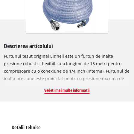
Descrierea articolului
Furtunul tesut original Einhell este un furtun de inalta
presiune robust si flexibil cu o lungime de 15 metri pentru
compresoare cu o conexiune de 1/4 inch (interna). Furtunul de
inalta presiune este proiectat pentru o presiune maxima de
lucru de 15 bar, diametrul interior fiind de 6 mm. Verificarea
Vedeti mai multe informatii
rapida a presiunilor anvelopelor? Curatarea bancului de
atelier sau utilizarea pistolului de capsare? Cu un compresor
si furtunul de inalta presiune potrivit de la Einhell, aceasta nu
este o problema. Furtunul lung fabricat din material PVC
flexibil extinde dintr-o singura lovitura raza de actiune la care
Detalii tehnice
poate fi utilizat compresorul. Furtunul impletit are un racord