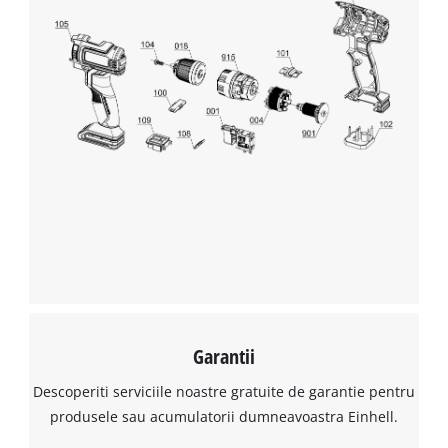
Avem nevoie de acordul dvs. pentru a
incarca serviciul Google Maps!
This content is not permitted to load due
to trackers that are not disclosed to the
visitor. The website owner needs to setup
the site with their CMP to add this content
to the list of technologies used.
Powered by
Usercentrics Consent
Management Platform
Garantii
Descoperiti serviciile noastre gratuite de garantie pentru
produsele sau acumulatorii dumneavoastra Einhell.