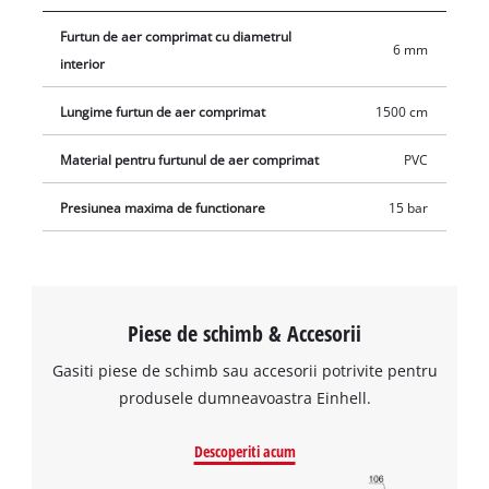
de conectare rapida de 1/4 inch si un niplu de conectare
Furtun de aer comprimat cu diametrul
pentru o conectare usoara la compresor si pentru conectarea
6 mm
interior
la toate uneltele standard cu aer comprimat.
Lungime furtun de aer comprimat
1500 cm
Material pentru furtunul de aer comprimat
PVC
Presiunea maxima de functionare
15 bar
Piese de schimb & Accesorii
Gasiti piese de schimb sau accesorii potrivite pentru
produsele dumneavoastra Einhell.
Descoperiti acum