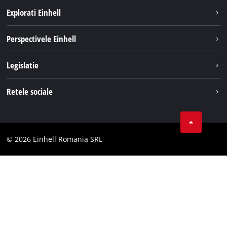
Explorati Einhell
Sustenabilitate
Perspectivele Einhell
Servicii
Despre noi
Legislatie
Sistemul de acumulatori
Cariere
Tipareste
Retele sociale
Einhell in lume
Confidentialitatea datelor
LinkedIn
Conformitate
YouТube
Declaratie de accesibilitate
© 2026 Einhell Romania SRL
Facebook
Instagram