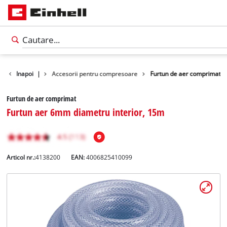
 masini unelte
Inapoi
|
Accesorii pentru compresoare
Furtun de aer comprimat
Furtun de aer comprimat
Furtun aer 6mm diametru interior, 15m
Articol nr.:
4138200
EAN:
4006825410099
Română
RO
Română