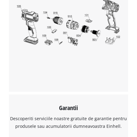
Avem nevoie de acordul dvs. pentru a
incarca serviciul Google Maps!
This content is not permitted to load due
to trackers that are not disclosed to the
visitor. The website owner needs to setup
the site with their CMP to add this content
to the list of technologies used.
Powered by
Usercentrics Consent
Management Platform
Garantii
Descoperiti serviciile noastre gratuite de garantie pentru
produsele sau acumulatorii dumneavoastra Einhell.