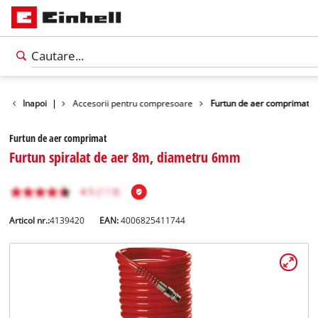
 masini unelte
Inapoi
|
Accesorii pentru compresoare
Furtun de aer comprimat
Furtun de aer comprimat
Furtun spiralat de aer 8m, diametru 6mm
Articol nr.:
4139420
EAN:
4006825411744