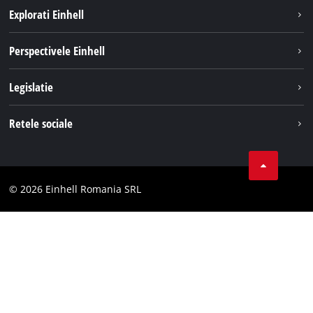
Explorati Einhell
Sustenabilitate
Perspectivele Einhell
Servicii
Despre noi
Legislatie
Sistemul de acumulatori
Cariere
Tipareste
Retele sociale
Einhell in lume
Confidentialitatea datelor
LinkedIn
Conformitate
YouТube
Declaratie de accesibilitate
© 2026 Einhell Romania SRL
Facebook
Instagram