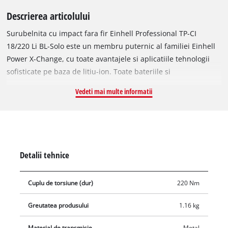
Descrierea articolului
Surubelnita cu impact fara fir Einhell Professional TP-CI
18/220 Li BL-Solo este un membru puternic al familiei Einhell
Power X-Change, cu toate avantajele si aplicatiile tehnologii
sofisticate pe baza de litiu-ion. Toate bateriile si
incarcatoarele Power X-Change sunt compatibile cu acest
Vedeti mai multe informatii
model. Uneltele sunt alimentate de motorul Einhell
PurePOWER fara perii, care ofera mai multa putere si o durata
de functionare mai lunga decat motoarele clasice cu perii de
carbon. Dupa inregistrare online, motorul beneficiaza de o
garantie de 10 ani. Infiletarea suruburilor lungi cu diametre
Detalii tehnice
mari este usoara cu acest destornicator impact. Acesta
dispune de o mandrina hexagonala de ¼” (6.35 mm) si
Cuplu de torsiune (dur)
220 Nm
furnizeaza un cuplu de 220 Nm. Controlul electronic fin
reglabile permite adaptarea uneltei in functie de material,
Greutatea produsului
1.16 kg
pentru a evita suprasolicitarea acestuia. Designul scurt si usor
cu suprafete ergonomice Softgrip asigura manevrabilitate
Material de transmisie
Metal