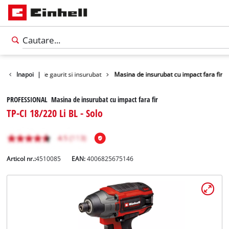
lte
Inapoi
Masini de gaurit si insurubat
|
Masina de insurubat cu impact fara fir
PROFESSIONAL Masina de insurubat cu impact fara fir
TP-CI 18/220 Li BL - Solo
Articol nr.:
4510085
EAN:
4006825675146