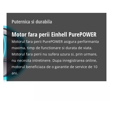
Puternica si durabila
Motor fara perii Einhell PurePOWER
Avem nevoie de acordul dvs. pentru a
incarca serviciul Google Maps!
Motorul fara perii PurePOWER asigura performanta
maxima, timp de functionare si durata de viata.
This content is not permitted to load due
to trackers that are not disclosed to the
Motorul fara perii nu sufera uzura si, prin urmare,
visitor. The website owner needs to setup
nu necesita intretinere. Dupa inregistrarea online,
the site with their CMP to add this content
motorul beneficiaza de o garantie de service de 10
to the list of technologies used.
ani.
Powered by
Usercentrics Consent
Management Platform