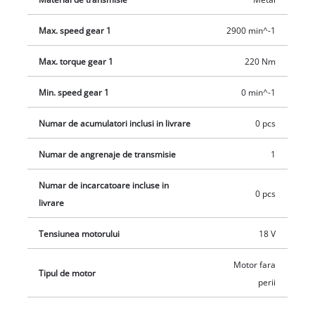
confortabila. Produsul nu include acumulator sau incarcator.
Acestea se vand separat.
Max. speed gear 1
2900 min^-1
Max. torque gear 1
220 Nm
Min. speed gear 1
0 min^-1
Numar de acumulatori inclusi in livrare
0 pcs
Numar de angrenaje de transmisie
1
Numar de incarcatoare incluse in
0 pcs
livrare
Tensiunea motorului
18 V
Motor fara
Tipul de motor
perii