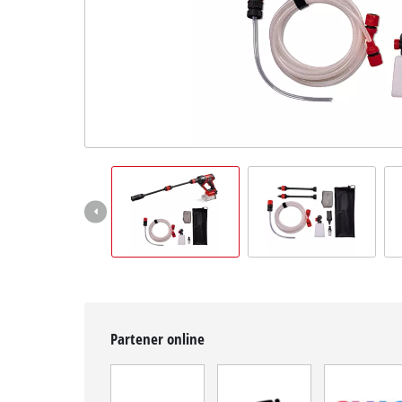
Română
RO
Română
English
Partener online