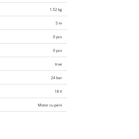
1.52 kg
5 m
0 pcs
0 pcs
true
24 bar
18 V
Motor cu perii