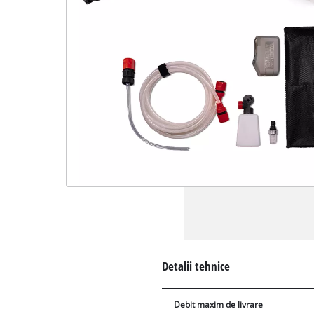
Detalii tehnice
Debit maxim de livrare