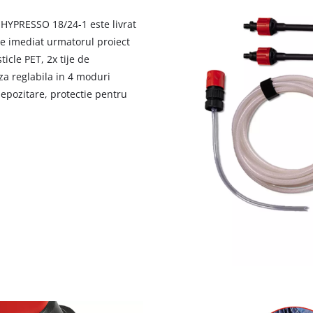
visitor. The website owner needs to setup
the site with their CMP to add this content
 HYPRESSO 18/24-1 este livrat
to the list of technologies used.
pe imediat urmatorul proiect
icle PET, 2x tije de
Powered by
Usercentrics Consent
Management Platform
uza reglabila in 4 moduri
 depozitare, protectie pentru