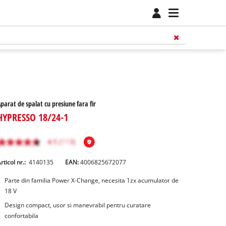
parat de spalat cu presiune fara fir
HYPRESSO 18/24-1
rticol nr.:
4140135
EAN:
4006825672077
Parte din familia Power X-Change, necesita 1zx acumulator de
18 V
Design compact, usor si manevrabil pentru curatare
confortabila