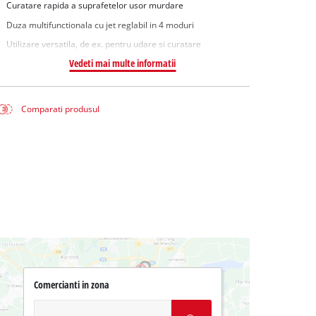
Curatare rapida a suprafetelor usor murdare
Duza multifunctionala cu jet reglabil in 4 moduri
Utilizare versatila, de ex. pentru udare si curatare
Vedeti mai multe informatii
Comparati produsul
Comercianti in zona