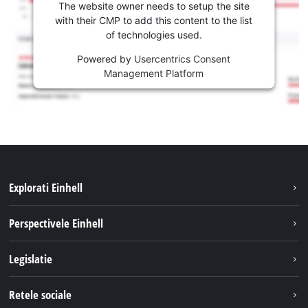
The website owner needs to setup the site
with their CMP to add this content to the list
of technologies used.
Powered by
Usercentrics Consent
Management Platform
Explorati Einhell
Sustenabilitate
Perspectivele Einhell
Servicii
Despre noi
Legislatie
Sistemul de acumulatori
Cariere
Tipareste
Retele sociale
Einhell in lume
Confidentialitatea datelor