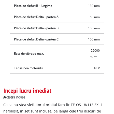
Placa de slefuit B - lungime
130 mm
Placa de slefuit Delta - partea A
150 mm
Placa de slefuit Delta - partea B
150 mm
Placa de slefuit Delta - partea C
100 mm
22000
Rata de vibratie max.
min^-1
Tensiunea motorului
18 V
Incepi lucru imediat
Accesorii incluse
Ca sa nu stea slefuitorul orbital fara fir TE-OS 18/113 3X Li
nefolosit, in set sunt incluse, pe langa cele trei discuri de