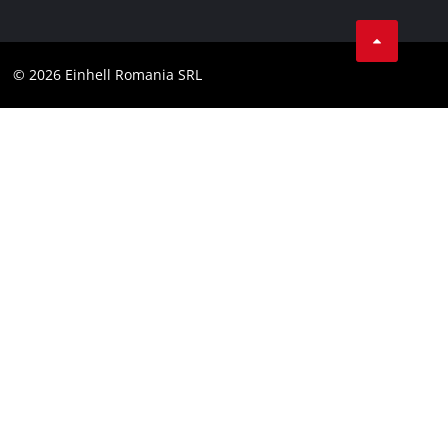
LinkedIn
Conformitate
YouТube
Declaratie de accesibilitate
© 2026 Einhell Romania SRL
Facebook
Instagram