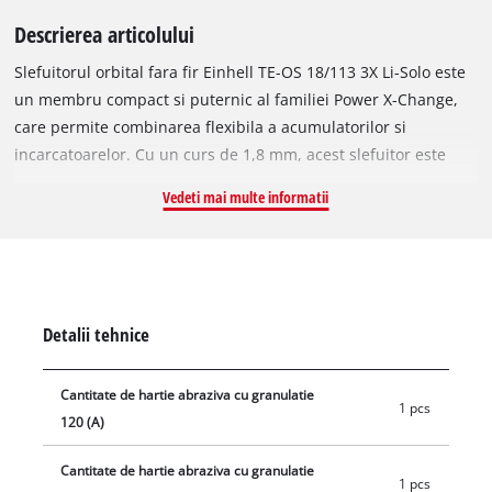
Descrierea articolului
Slefuitorul orbital fara fir Einhell TE-OS 18/113 3X Li-Solo este
un membru compact si puternic al familiei Power X-Change,
care permite combinarea flexibila a acumulatorilor si
incarcatoarelor. Cu un curs de 1,8 mm, acest slefuitor este
ideal pentru suprafete plane din lemn si materiale pe baza de
Vedeti mai multe informatii
lemn, indepartand rapid vopsea sau lacuri. Este livrat cu o
placa de slefuit montata (101 x 113 mm) si dispune de sistem
de schimbare rapida a placilor. Setul include si o placa
dreptunghiulara (80 x 130 mm), o placa delta (150 x 150 x 100
mm) si o surubelnita in cruce pentru schimbarea placilor.
Detalii tehnice
Sunt incluse trei discuri abrazive (P120), cate unul pentru
fiecare placa, care se fixeaza rapid si fara cute cu sistemul cu
Cantitate de hartie abraziva cu granulatie
velcro. Pentru hartie standard exista si o clema de fixare.
1 pcs
120 (A)
Pentru un lucru curat, slefuitorul dispune de aspirare
integrata a prafului, cu recipient colector si filtru detasabil. La
Cantitate de hartie abraziva cu granulatie
conectorul de aspirare se poate conecta si aspiratie externa,
1 pcs