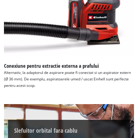
Avem nevoie de acordul dvs. pentru a
incarca serviciul Google Maps!
This content is not permitted to load due
to trackers that are not disclosed to the
visitor. The website owner needs to setup
the site with their CMP to add this content
Conexiune pentru extractie externa a prafului
to the list of technologies used.
Alternativ, la adaptorul de aspirare poate fi conectat si un aspirator extern
(Ø 36 mm). De exemplu, aspiratoarele umed / uscat Einhell sunt perfecte
Powered by
Usercentrics Consent
pentru acest scop.
Management Platform
Slefuitor orbital fara cablu