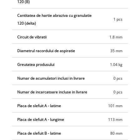
120 (B)
de exemplu un aspirator umed-uscat Einhell. Comutatorul de
pornire/oprire este protejat impotriva prafului. Designul
Cantitatea de hartie abraziva cu granulatie
1 pcs
compact si suprafetele Softgrip asigura un control optim si
120 (delta)
utilizare confortabila. Slefuitorul TE-OS 18/113 3X Li-Solo se
livreaza fara acumulator si incarcator, care sunt disponibile
Circuit de vibratii
1.8 mm
separat.
Diametrul racordului de aspiratie
35 mm
Greutatea produsului
1.04 kg
Numar de acumulatori inclusi in livrare
0 pcs
Numar de incarcatoare incluse in livrare
0 pcs
Placa de slefuit A - latime
101 mm
Placa de slefuit A - lungime
113 mm
Placa de slefuit B - latime
80 mm