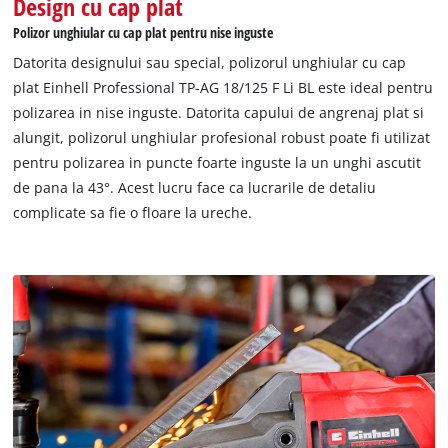
Design cu cap plat
a sudurilor filetate este inclus in livrare. Livrat fara
Polizor unghiular cu cap plat pentru nise inguste
acumulator, incarcator sau disc de taiere.
Datorita designului sau special, polizorul unghiular cu cap
plat Einhell Professional TP-AG 18/125 F Li BL este ideal pentru
polizarea in nise inguste. Datorita capului de angrenaj plat si
alungit, polizorul unghiular profesional robust poate fi utilizat
pentru polizarea in puncte foarte inguste la un unghi ascutit
de pana la 43°. Acest lucru face ca lucrarile de detaliu
complicate sa fie o floare la ureche.