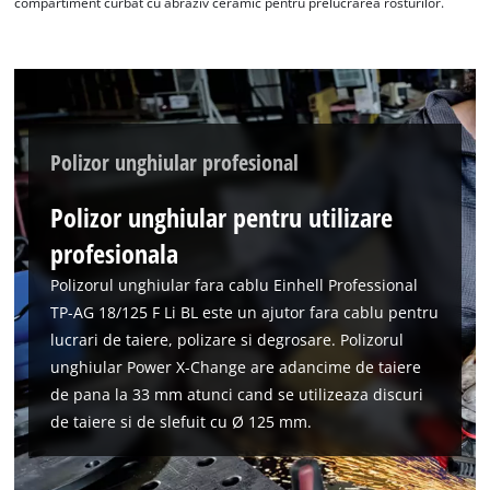
compartiment curbat cu abraziv ceramic pentru prelucrarea rosturilor.
Polizor unghiular profesional
Polizor unghiular pentru utilizare
profesionala
Polizorul unghiular fara cablu Einhell Professional
TP-AG 18/125 F Li BL este un ajutor fara cablu pentru
lucrari de taiere, polizare si degrosare. Polizorul
unghiular Power X-Change are adancime de taiere
de pana la 33 mm atunci cand se utilizeaza discuri
de taiere si de slefuit cu Ø 125 mm.