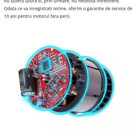
Powered by
Usercentrics Consent
nu sufera uzura si, prin urmare, nu necesita intretinere.
Management Platform
Odata ce va inregistrati online, oferim o garantie de service de
10 ani pentru motorul fara perii.