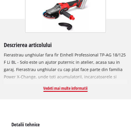
Descrierea articolului
Fierastrau unghiular fara fir Einhell Professional TP-AG 18/125
F Li BL - Solo este un ajutor puternic in atelier, acasa sau in
garaj. Fierastrau unghiular cu cap plat face parte din familia
Power X-Change, unde toti acumulatorii, incarcatoarele si
dispozitivele sistemului sunt compatibile. Acumulatorul de 2,5
Vedeti mai multe informatii
Ah si acumulatorii mai puternici din serie ofera rezultate
optime. Datorita motorului sau puternic, fierastrau unghiular
fara fir ofera aceeasi putere ca un instrument cu cablu de 700
W. Dispozitivul este actionat de motorul Einhell fara perii
pentru mai multa putere si o durata de functionare mai lunga.
Detalii tehnice
Dupa inregistrarea online, motorul beneficiaza de o garantie