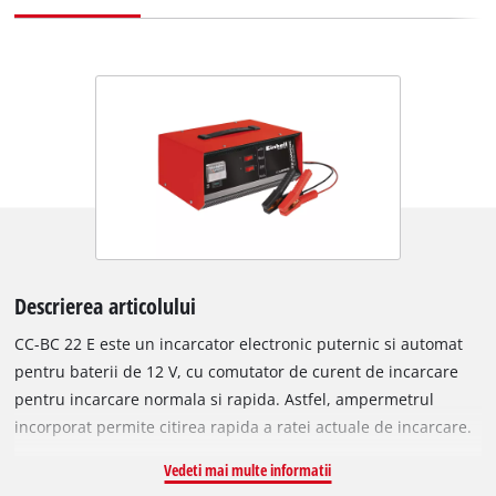
Descrierea articolului
CC-BC 22 E este un incarcator electronic puternic si automat
pentru baterii de 12 V, cu comutator de curent de incarcare
pentru incarcare normala si rapida. Astfel, ampermetrul
incorporat permite citirea rapida a ratei actuale de incarcare.
Atunci cand comutatorul este setat pe "A", tensiunea de
Vedeti mai multe informatii
incarcare este limitata la un maxim de 14,1 V (curba de