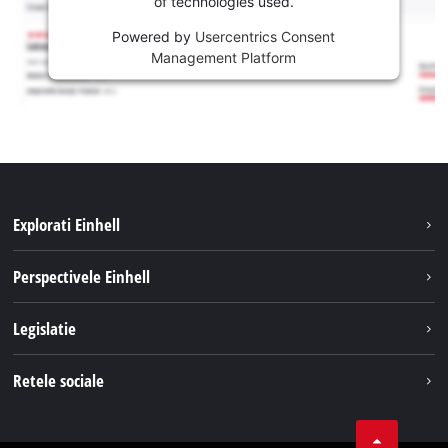
of technologies used.
Powered by
Usercentrics Consent
Management Platform
Explorati Einhell
Sustenabilitate
Perspectivele Einhell
Servicii
Despre noi
Legislatie
Sistemul de acumulatori
Cariere
Tipareste
Retele sociale
Einhell in lume
Confidentialitatea datelor
LinkedIn
Conformitate