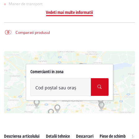
Maner de transport
Vedeti mai multe informatii
Comparati produsul
Comercianti in zona
Cod poștal sau oraș
Descrierea articolului
Detalii tehnice
Descarcari
Piese de schimb
Serv