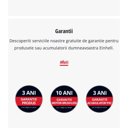
This content is not permitted to load due
to trackers that are not disclosed to the
visitor. The website owner needs to setup
the site with their CMP to add this content
to the list of technologies used.
Garantii
Powered by
Usercentrics Consent
Descoperiti serviciile noastre gratuite de garantie pentru
Management Platform
produsele sau acumulatorii dumneavoastra Einhell.
Aflati