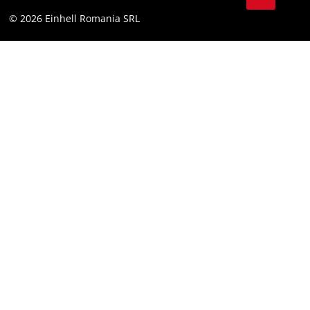
YouТube
Declaratie de accesibilitate
© 2026 Einhell Romania SRL
Facebook
Instagram