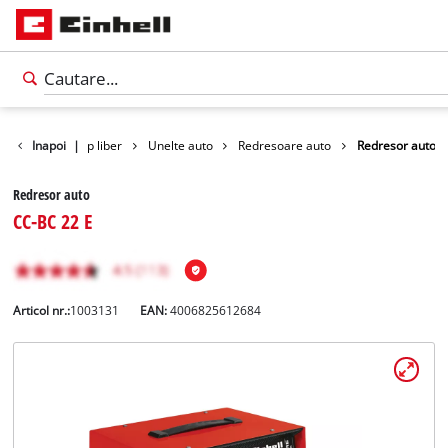
duse pentru timp liber
Inapoi
|
Unelte auto
Redresoare auto
Redresor auto
Redresor auto
CC-BC 22 E
Articol nr.:
1003131
EAN:
4006825612684