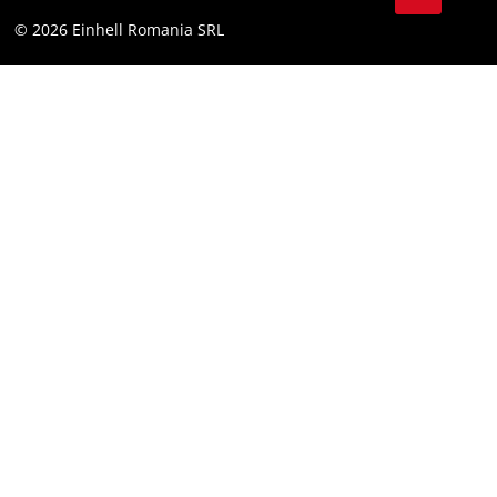
YouТube
Declaratie de accesibilitate
© 2026 Einhell Romania SRL
Facebook
Instagram