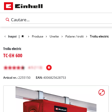
Inapoi
|
Produse
Unelte
Palane / trolii
Troliu electric
Troliu electric
TC-EH 600
Articol nr.:
2255150
EAN:
4006825628753