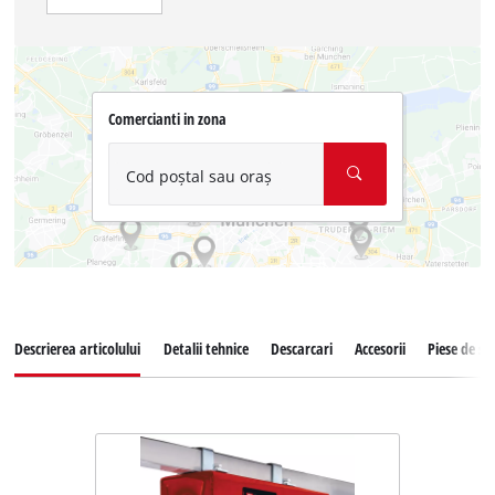
Comercianti in zona
Cod poștal sau oraș
Descrierea articolului
Detalii tehnice
Descarcari
Accesorii
Piese de s