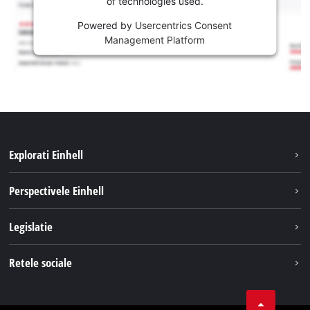
of technologies used.
Powered by
Usercentrics Consent
Management Platform
Explorati Einhell
Sustenabilitate
Perspectivele Einhell
Servicii
Despre noi
Legislatie
Sistemul de acumulatori
Cariere
Tipareste
Retele sociale
Einhell in lume
Confidentialitatea datelor
LinkedIn
Conformitate