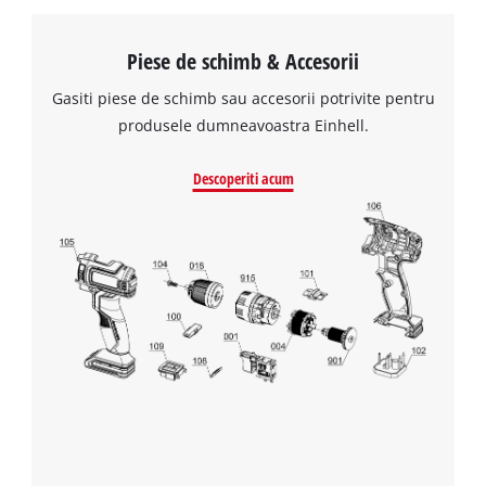
to the list of technologies used.
Powered by
Usercentrics Consent
Piese de schimb & Accesorii
Management Platform
Gasiti piese de schimb sau accesorii potrivite pentru
produsele dumneavoastra Einhell.
Descoperiti acum