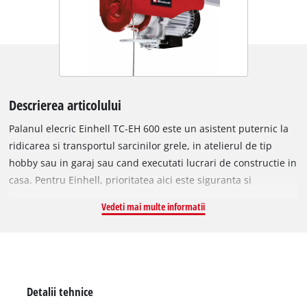
Descrierea articolului
Palanul elecric Einhell TC-EH 600 este un asistent puternic la
ridicarea si transportul sarcinilor grele, in atelierul de tip
hobby sau in garaj sau cand executati lucrari de constructie in
casa. Pentru Einhell, prioritatea aici este siguranta si
functionalitatea: palanul are un cablu de sarma foarte lung,
Vedeti mai multe informatii
de 18 metri, cu functie anti-rasucire (diametru de 6 milimetri),
astfel incat inaltimea maxima de ridicare fara rola de ghidare
este de 18 metri si poate muta sarcini de maxim 300 de
kilograme - cu o viteza de opt metri pe minut. Cu ajutorul rolei
de ghidare, capacitatea de incarcare creste la 600 de
Detalii tehnice
kilograme, inaltimea de ridicare creste la noua metri iar viteza