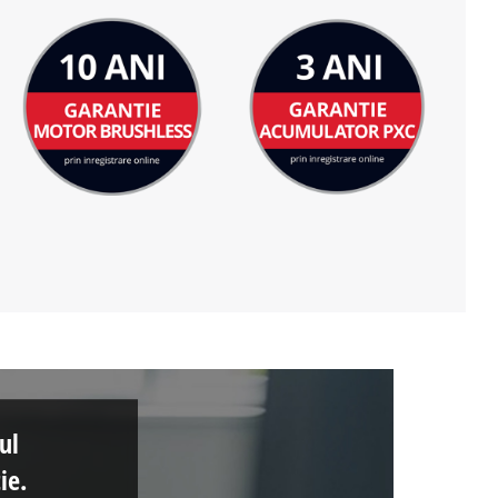
ul
ie.