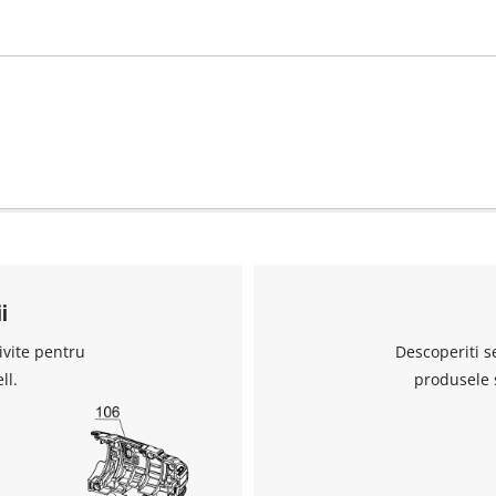
visitor. The website owner needs to setup
the site with their CMP to add this content
to the list of technologies used.
Powered by
Usercentrics Consent
Management Platform
i
ivite pentru
Descoperiti s
ll.
produsele 