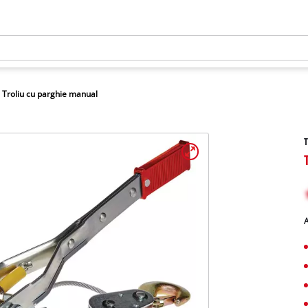
Troliu cu parghie manual
T
A