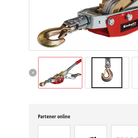
Română
RO
Română
English
Partener online