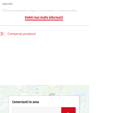
sarcinii
O frana automata asigura incarcatura in orice pozitie.
Vedeti mai multe informatii
Comparati produsul
Comercianti in zona