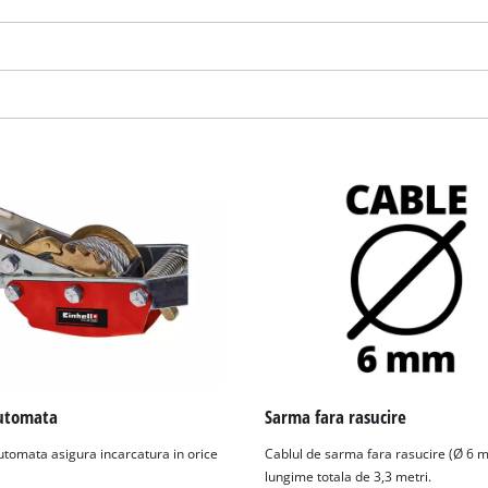
Avem nevoie de acordul dvs. pentru a
incarca serviciul Google Maps!
utomata
Sarma fara rasucire
This content is not permitted to load due
utomata asigura incarcatura in orice
Cablul de sarma fara rasucire (Ø 6 
to trackers that are not disclosed to the
lungime totala de 3,3 metri.