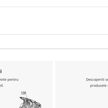
visitor. The website owner needs to setup
the site with their CMP to add this content
to the list of technologies used.
Powered by
Usercentrics Consent
Management Platform
i
ivite pentru
Descoperiti s
ll.
produsele 