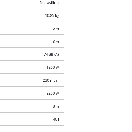
Neclasificat
10.85 kg
5 m
3 m
74 dB (A)
1200 W
230 mbar
2250 W
8 m
40 l