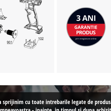
a sprijinim cu toate intrebarile legate de produs
mneavoastra - inainte, in timpul si dupa achizit