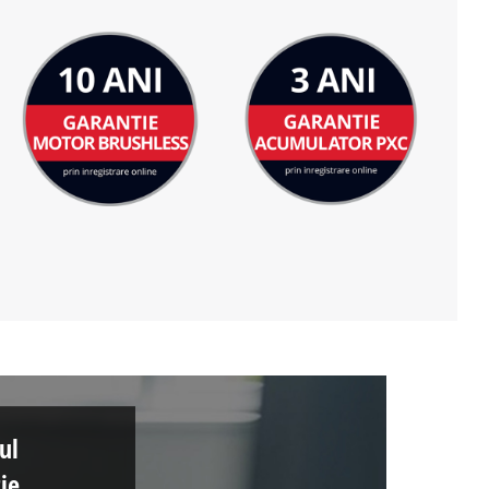
ul
ie.