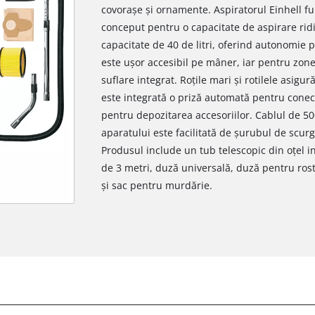
covorașe și ornamente. Aspiratorul Einhell fu
conceput pentru o capacitate de aspirare ridi
capacitate de 40 de litri, oferind autonomie 
este ușor accesibil pe mâner, iar pentru zone
suflare integrat. Roțile mari și rotilele asigu
este integrată o priză automată pentru conect
pentru depozitarea accesoriilor. Cablul de 5
aparatului este facilitată de șurubul de scur
Produsul include un tub telescopic din oțel i
de 3 metri, duză universală, duză pentru rostu
și sac pentru murdărie.