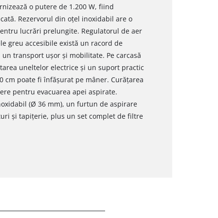
rnizează o putere de 1.200 W, fiind
cată. Rezervorul din oțel inoxidabil are o
pentru lucrări prelungite. Regulatorul de aer
le greu accesibile există un racord de
ră un transport ușor și mobilitate. Pe carcasă
area uneltelor electrice și un suport practic
00 cm poate fi înfășurat pe mâner. Curățarea
gere pentru evacuarea apei aspirate.
noxidabil (Ø 36 mm), un furtun de aspirare
ri și tapițerie, plus un set complet de filtre