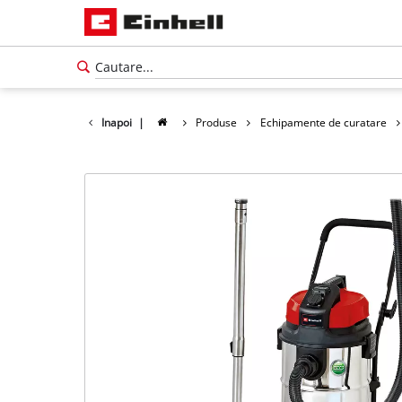
Inapoi
|
Produse
Echipamente de curatare
Română
RO
Română