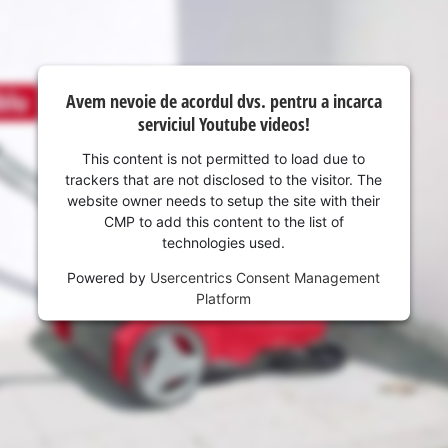
visitor. The website owner needs to setup
the site with their CMP to add this content
to the list of technologies used.
Powered by
Usercentrics Consent
Avem nevoie de acordul dvs. pentru a incarca
Management Platform
serviciul Youtube videos!
This content is not permitted to load due to
trackers that are not disclosed to the visitor. The
website owner needs to setup the site with their
CMP to add this content to the list of
technologies used.
Powered by
Usercentrics Consent Management
Platform