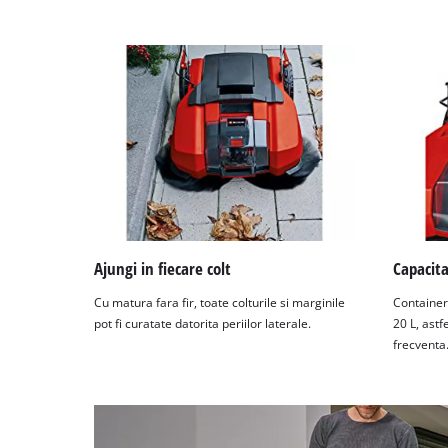
used.
Powered
by
Usercentrics
Consent
Management
Platform
Ajungi in fiecare colt
Capacit
Cu matura fara fir, toate colturile si marginile
Container
pot fi curatate datorita periilor laterale.
20 L, astf
frecventa