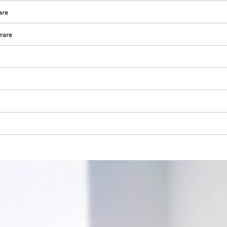
are
vrare
Avem nevoie de acordul dvs. pentru a
incarca serviciul Google Maps!
This content is not permitted to load due
to trackers that are not disclosed to the