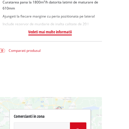
Curatarea pana la 1800m²/h datorita latimii de maturare de
610mm
Ajungeti la fiecare margine cu peria pozitionata pe lateral
Include rezervor de murdarie de inalta calitate de 20 l
Vedeti mai multe informatii
Comparati produsul
Comercianti in zona