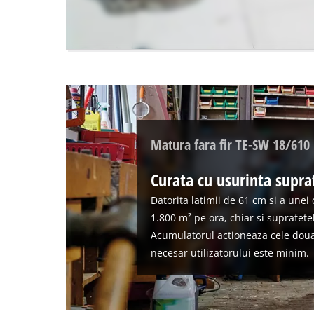
the
visitor.
The
website
owner
needs
to
setup
the
site
Matura fara fir TE-SW 18/610 
with
their
Curata cu usurinta supra
CMP
to
Datorita latimii de 61 cm si a unei
add
1.800 m² pe ora, chiar si suprafete
this
Acumulatorul actioneaza cele doua p
content
necesar utilizatorului este minim.
to
the
list
of
technologies