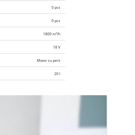
0 pcs
0 pcs
1800 m²/h
18 V
Motor cu perii
20 l