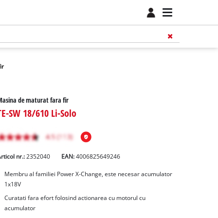
ir
asina de maturat fara fir
TE-SW 18/610 Li-Solo
rticol nr.:
2352040
EAN:
4006825649246
Membru al familiei Power X-Change, este necesar acumulator
1x18V
Curatati fara efort folosind actionarea cu motorul cu
acumulator