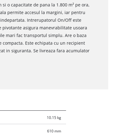
m si o capacitate de pana la 1.800 m² pe ora,
rala permite accesul la margini, iar pentru
 indepartata. Intrerupatorul On/Off este
le pivotante asigura manevrabilitate usoara
ile mari fac transportul simplu. Are o baza
re compacta. Este echipata cu un recipient
zat in siguranta. Se livreaza fara acumulator
10.15 kg
610 mm