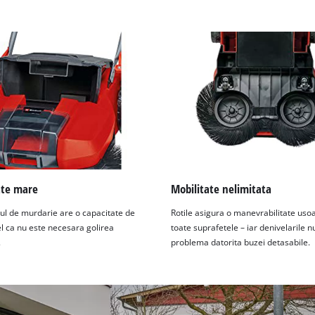
ate mare
Mobilitate nelimitata
ul de murdarie are o capacitate de
Rotile asigura o manevrabilitate uso
el ca nu este necesara golirea
toate suprafetele – iar denivelarile n
.
problema datorita buzei detasabile.