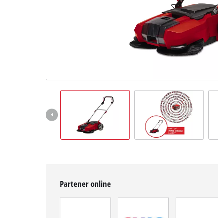
Română
RO
Română
English
Partener online