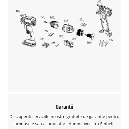
Avem nevoie de acordul dvs. pentru a
incarca serviciul Google Maps!
This content is not permitted to load due
to trackers that are not disclosed to the
visitor. The website owner needs to setup
the site with their CMP to add this content
to the list of technologies used.
Powered by
Usercentrics Consent
Management Platform
Garantii
Descoperiti serviciile noastre gratuite de garantie pentru
produsele sau acumulatorii dumneavoastra Einhell.