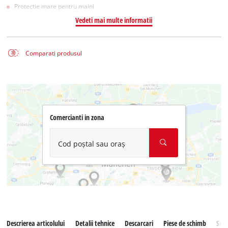
Protectie mare pentru maini
Vedeti mai multe informatii
Comparati produsul
Comercianti in zona
Cod poștal sau oraș
Descrierea articolului
Detalii tehnice
Descarcari
Piese de schimb
Serv