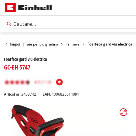
Foarfeci / ferastraie pentru gradina
Inapoi
|
Trimere
Foarfeca gard viu electrica
Foarfeca gard viu electrica
GC-EH 5747
Articol nr.:
3403742
EAN:
4006825614091