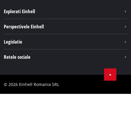
Explorati Einhell
Sustenabilitate
Perspectivele Einhell
Servicii
Despre noi
Legislatie
Sistemul de acumulatori
Cariere
Tipareste
Retele sociale
Einhell in lume
Confidentialitatea datelor
LinkedIn
Conformitate
YouТube
Declaratie de accesibilitate
© 2026 Einhell Romania SRL
Facebook
Instagram