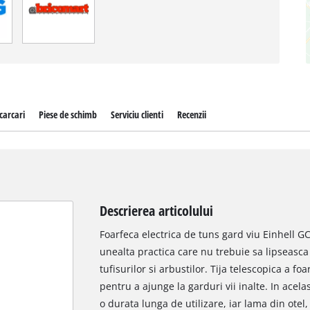
carcari
Piese de schimb
Serviciu clienti
Recenzii
Descrierea articolului
Foarfeca electrica de tuns gard viu Einhell G
unealta practica care nu trebuie sa lipseasca l
tufisurilor si arbustilor. Tija telescopica a fo
pentru a ajunge la garduri vii inalte. In acel
o durata lunga de utilizare, iar lama din otel,