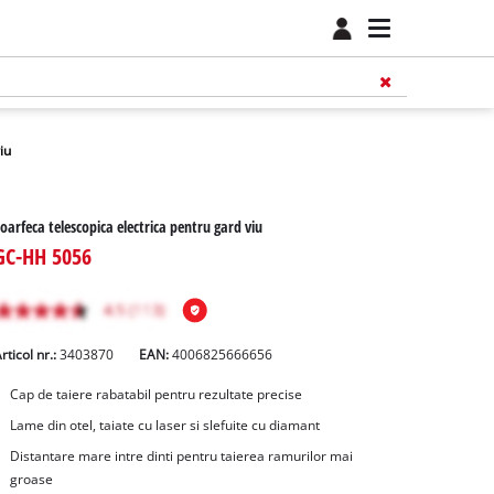
iu
oarfeca telescopica electrica pentru gard viu
GC-HH 5056
rticol nr.:
3403870
EAN:
4006825666656
Cap de taiere rabatabil pentru rezultate precise
Lame din otel, taiate cu laser si slefuite cu diamant
Distantare mare intre dinti pentru taierea ramurilor mai
groase