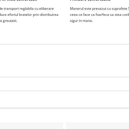
e transport reglabila cu eliberare
Manerul este prevazut cu suprafete S
uce efortul bratelor prin distribuirea
ceea ce face ca foarfeca sa stea conf
 greutatii.
sigur in mana.