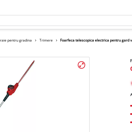
traie pentru gradina
Trimere
Foarfeca telescopica electrica pentru gard v
F
A