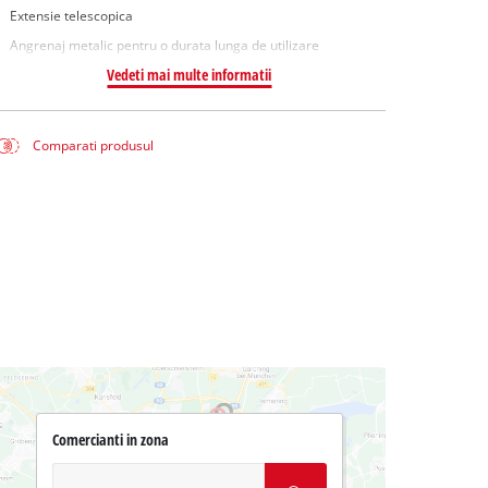
Extensie telescopica
Angrenaj metalic pentru o durata lunga de utilizare
Vedeti mai multe informatii
Comparati produsul
Comercianti in zona