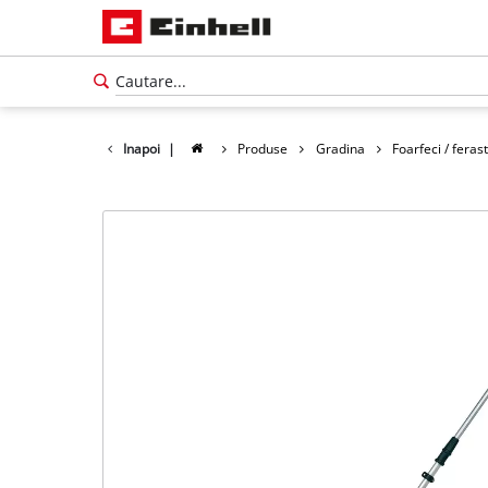
Inapoi
|
Produse
Gradina
Foarfeci / feras
Română
RO
Română