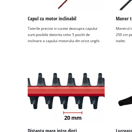
Capul cu motor inclinabil
Maner t
Taierile precise si curate deasupra capului
Manerul te
sunt posibile datorita celor 5 pozitii de
250 cm pe
inclinare a capului motorului din orice unghi.
inalte.
Distanta mare intre dinti
Lucreaza