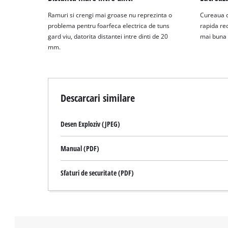
Ramuri si crengi mai groase nu reprezinta o
Cureaua d
problema pentru foarfeca electrica de tuns
rapida red
gard viu, datorita distantei intre dinti de 20
mai buna a
mm.
Descarcari similare
Desen Exploziv (JPEG)
Manual (PDF)
Sfaturi de securitate (PDF)