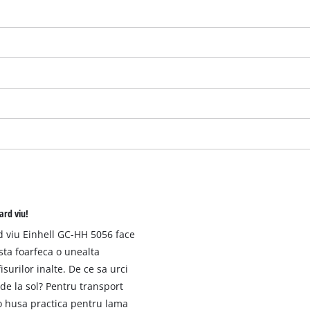
ard viu!
d viu Einhell GC-HH 5056 face
Avem nevoie de acordul dvs. pentru a
asta foarfeca o unealta
incarca serviciul Google Maps!
isurilor inalte. De ce sa urci
 de la sol? Pentru transport
This content is not permitted to load due
to trackers that are not disclosed to the
 o husa practica pentru lama