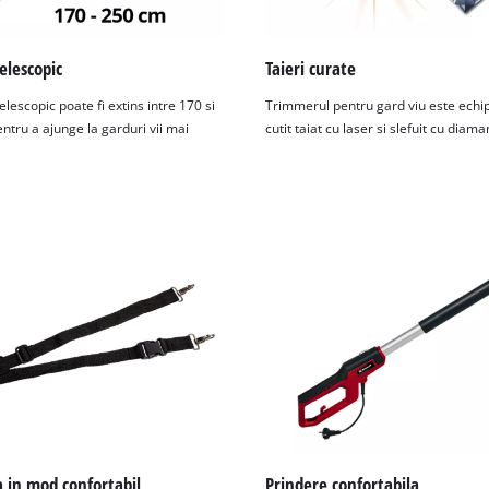
elescopic
Taieri curate
lescopic poate fi extins intre 170 si
Trimmerul pentru gard viu este echi
ntru a ajunge la garduri vii mai
cutit taiat cu laser si slefuit cu diama
 in mod confortabil
Prindere confortabila