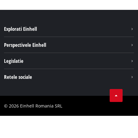
Explorati Einhell
Sustenabilitate
Perspectivele Einhell
Servicii
Despre noi
Legislatie
Sistemul de acumulatori
Cariere
Tipareste
Retele sociale
Einhell in lume
Confidentialitatea datelor
LinkedIn
Conformitate
YouТube
Declaratie de accesibilitate
© 2026 Einhell Romania SRL
Facebook
Instagram