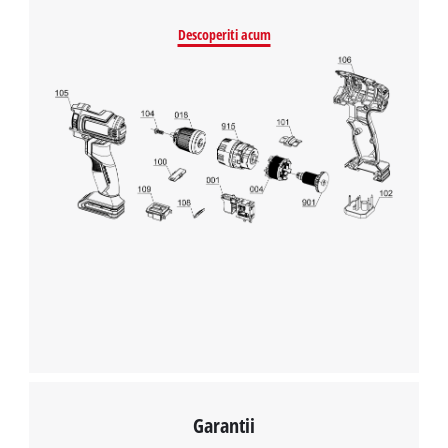
Descoperiti acum
Avem nevoie de acordul dvs. pentru a
incarca serviciul Google Maps!
This content is not permitted to load due
to trackers that are not disclosed to the
visitor. The website owner needs to setup
the site with their CMP to add this content
to the list of technologies used.
Powered by
Usercentrics Consent
Management Platform
Garantii