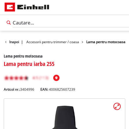
orii gradina
Inapoi
|
Accesorii pentru trimmer / coasa
Lama pentru motocoasa
Lama pentru motocoasa
Lama pentru iarba 255
Articol nr.:
3404996
EAN:
4006825607239