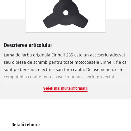
Descrierea articolului
Lama de iarba originala Einhell 255 este un accesoriu adecvat
sau o piesa de schimb pentru toate motocoasele Einhell, fie ca
sunt pe benzina, electrice sau fara cablu. De asemenea, este
compatibila cu alte motocoase cu un accesoriu proiectat
pentru lame cu un alezaj de 25,4 mm. Lama metalica de 1,4
Vedeti mai multe informatii
mm grosime cu 3 dinti precisi si ascutiti este ideala pentru
taierea ierbii inalte sau a vegetatiei dense. In plus, poate fi
utilizata pentru sarcini mai delicate, cum ar fi taierea
marginilor sau modelarea. Aceasta lama pentru iarba este
potrivita in special pentru peluze robuste, iarba incalcita si
Detalii tehnice
vegetatie subpamanteana dura. Cu o latime de taiere de 255