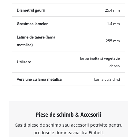
mm, este potrivita si pentru sarcini de taiere mai mari.
Diametrul gaurii
25.4 mm
Grosimea lamelor
1.4 mm
Latime de taiere (lama
255 mm
metalica)
Iarba inalta si vegetatie
Utilizare
deasa
Versiune cu lama metalica
Lama cu 3 dinti
Piese de schimb & Accesorii
Gasiti piese de schimb sau accesorii potrivite pentru
produsele dumneavoastra Einhell.