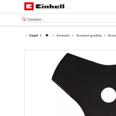
Inapoi
|
Accesorii
Accesorii gradina
Acces
Română
RO
Română