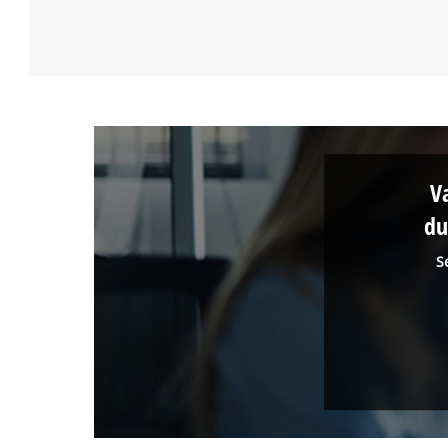
V
du
S