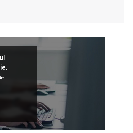
ul
ie.
de