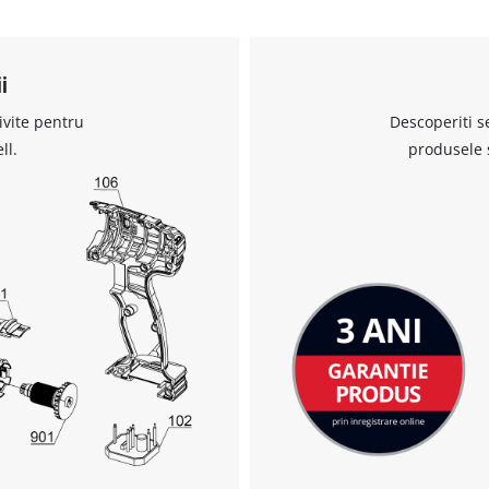
i
Avem nevoie de acordul dvs. pentru a
incarca serviciul Google Maps!
ivite pentru
Descoperiti s
This content is not permitted to load due
ll.
produsele 
to trackers that are not disclosed to the
visitor. The website owner needs to setup
the site with their CMP to add this content
to the list of technologies used.
Powered by
Usercentrics Consent
Management Platform