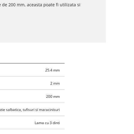
 de 200 mm, aceasta poate fi utilizata si
25.4 mm
2 mm
200 mm
tie salbatica, tufisuri si maracinisuri
Lama cu 3 dinti