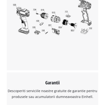
Avem nevoie de acordul dvs. pentru a
incarca serviciul Google Maps!
This content is not permitted to load due
to trackers that are not disclosed to the
visitor. The website owner needs to setup
the site with their CMP to add this content
to the list of technologies used.
Powered by
Usercentrics Consent
Management Platform
Garantii
Descoperiti serviciile noastre gratuite de garantie pentru
produsele sau acumulatorii dumneavoastra Einhell.