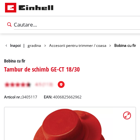
ii
Inapoi
Accesorii gradina
|
Accesorii pentru trimmer / coasa
Bobina cu fir
Bobina cu fir
Tambur de schimb GE-CT 18/30
Articol nr.:
3405117
EAN:
4006825662962