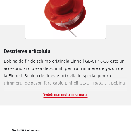
Descrierea articolului
Bobina de fir de schimb originala Einhell GE-CT 18/30 este un
accesoriu si o piesa de schimb pentru trimmere de gazon de
la Einhell. Bobina de fir este potrivita in special pentru
trimmerul de gazon fara cablu Einhell GE-CT 18/30 Li . Bobina
de rezerva contine un singur fir de nylon robust. Firul este
Vedeti mai multe informatii
lung de 5 metri si are un diametru de 1,6 mm. Pentru latimi
optime de taiere de 30 cm, firul de nailon este alimentat in
mod fiabil de un mecanism automat de derulare. In acest fel,
iarba inalta, buruienile si peluzele sunt scurtate si taiate
eficient. Un fir uzat sau rupt poate fi inlocuit cu o bobina de
Detalii tehnice