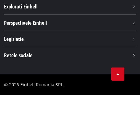
Explorati Einhell
Sustenabilitate
Perspectivele Einhell
Servicii
Despre noi
Legislatie
Sistemul de acumulatori
Cariere
Tipareste
Retele sociale
Einhell in lume
Confidentialitatea datelor
LinkedIn
Conformitate
YouТube
Declaratie de accesibilitate
© 2026 Einhell Romania SRL
Facebook
Instagram