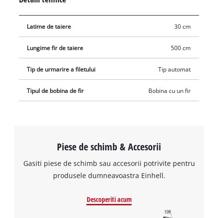
fir de schimb. Cu firul nou, intact, masina de tuns iarba
functioneaza din nou curat si complet.
Latime de taiere
30 cm
Lungime fir de taiere
500 cm
Tip de urmarire a filetului
Tip automat
Tipul de bobina de fir
Bobina cu un fir
Piese de schimb & Accesorii
Gasiti piese de schimb sau accesorii potrivite pentru
produsele dumneavoastra Einhell.
Descoperiti acum