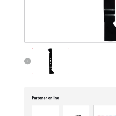
Română
RO
Română
English
Partener online