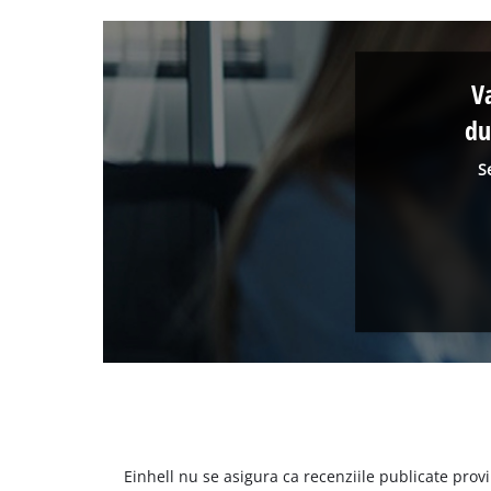
V
du
S
Einhell nu se asigura ca recenziile publicate provi