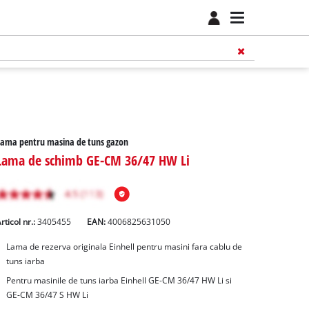
ama pentru masina de tuns gazon
Lama de schimb GE-CM 36/47 HW Li
rticol nr.:
3405455
EAN:
4006825631050
Lama de rezerva originala Einhell pentru masini fara cablu de
tuns iarba
Pentru masinile de tuns iarba Einhell GE-CM 36/47 HW Li si
GE-CM 36/47 S HW Li