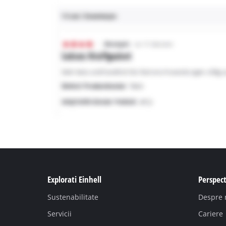
Explorati Einhell
Perspect
Sustenabilitate
Despre 
Servicii
Cariere