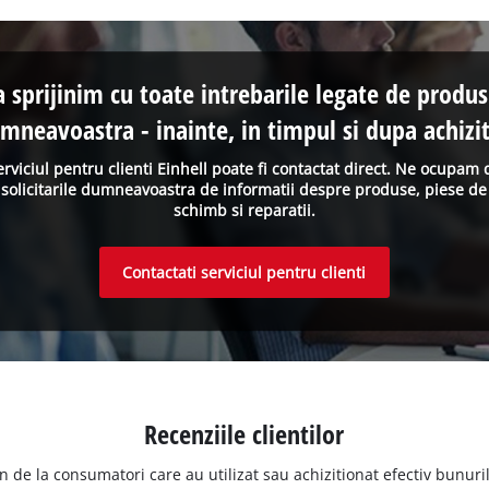
a sprijinim cu toate intrebarile legate de produs
mneavoastra - inainte, in timpul si dupa achizit
erviciul pentru clienti Einhell poate fi contactat direct. Ne ocupam 
solicitarile dumneavoastra de informatii despre produse, piese de
schimb si reparatii.
Contactati serviciul pentru clienti
Recenziile clientilor
n de la consumatori care au utilizat sau achizitionat efectiv bunurile