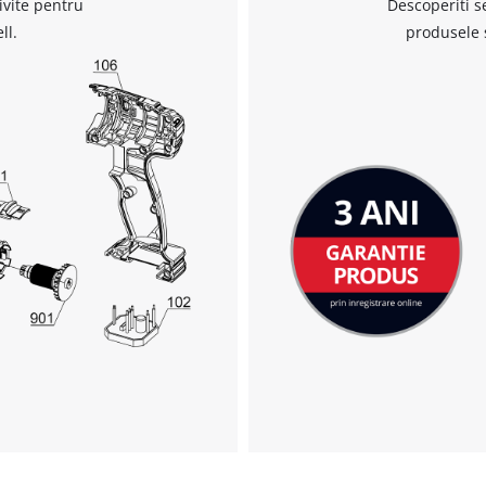
ivite pentru
Descoperiti s
Avem nevoie de acordul dvs. pentru a
ll.
produsele 
incarca serviciul Google Maps!
This content is not permitted to load due
to trackers that are not disclosed to the
visitor. The website owner needs to setup
the site with their CMP to add this content
to the list of technologies used.
Powered by
Usercentrics Consent
Management Platform