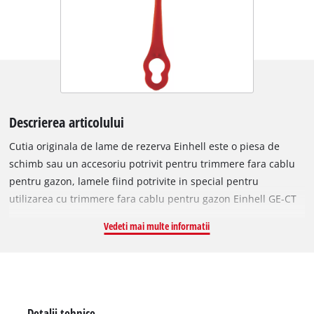
Descrierea articolului
Cutia originala de lame de rezerva Einhell este o piesa de
schimb sau un accesoriu potrivit pentru trimmere fara cablu
pentru gazon, lamele fiind potrivite in special pentru
utilizarea cu trimmere fara cablu pentru gazon Einhell GE-CT
18 Li, GC-CT 18/24 Li si GC-CT 18/24 Li P. Lamele cu lungimea
Vedeti mai multe informatii
de 7 cm sunt livrate intr-o cutie practica de depozitare in care
pot fi sortate si pastrate bine protejate. Livrarea contine 50
buc. lame din plastic.
Detalii tehnice