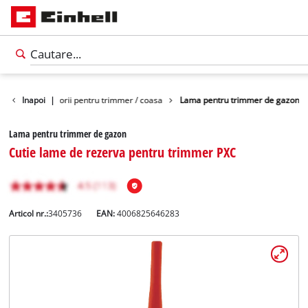
adina
Inapoi
Accesorii pentru trimmer / coasa
|
Lama pentru trimmer de gazon
Lama pentru trimmer de gazon
Cutie lame de rezerva pentru trimmer PXC
Articol nr.:
3405736
EAN:
4006825646283