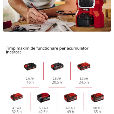
Avem nevoie de acordul dvs. pentru a
incarca serviciul Google Maps!
This content is not permitted to load due
to trackers that are not disclosed to the
visitor. The website owner needs to setup
the site with their CMP to add this content
to the list of technologies used.
Powered by
Usercentrics Consent
Management Platform