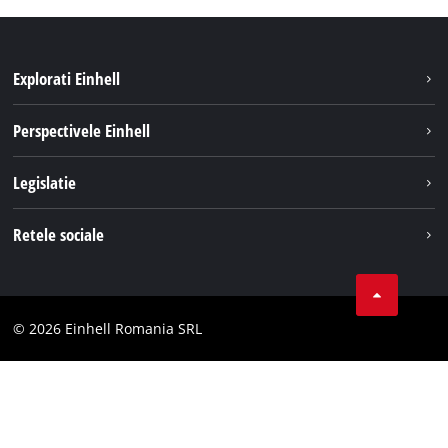
Explorati Einhell
Sustenabilitate
Perspectivele Einhell
Servicii
Despre noi
Legislatie
Sistemul de acumulatori
Cariere
Tipareste
Retele sociale
Einhell in lume
Confidentialitatea datelor
LinkedIn
Conformitate
YouТube
Declaratie de accesibilitate
© 2026 Einhell Romania SRL
Facebook
Instagram