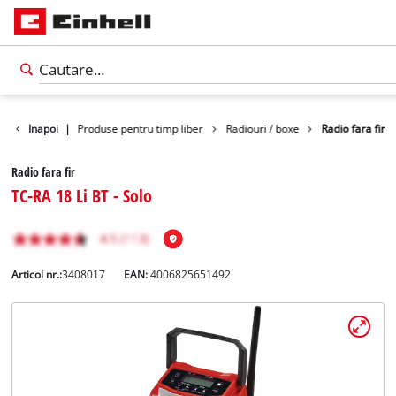
Produse
Inapoi
|
Produse pentru timp liber
Radiouri / boxe
Radio fara fir
Radio fara fir
TC-RA 18 Li BT - Solo
Articol nr.:
3408017
EAN:
4006825651492
Română
RO
Română