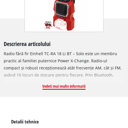
Descrierea articolului
Radio fără fir Einhell TC-RA 18 Li BT – Solo este un membru
practic al familiei puternice Power X-Change. Radio-ul
compact și robust recepționează atât frecvențe AM, cât și FM,
având 10 locuri de stocare pentru fiecare. Prin Bluetooth,
radio-ul se poate conecta ușor la smartphone, care poate fi
Vedeti mai multe informatii
păstrat în siguranță pe spatele dispozitivului. Display-ul LCD
cu afișaj pentru oră este înconjurat de comenzi intuitive.
Antena pliabilă permite depozitarea compactă și transportul
ușor cu mânerul. Radio-ul poate fi montat și pe perete.
Livrarea se face fără acumulator și încărcător, acestea fiind
Detalii tehnice
disponibile separat.