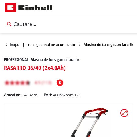
l
Masina de tuns gazonul pe acumulator
Inapoi
|
Masina de tuns gazon fara fir
PROFESSIONAL Masina de tuns gazon fara fir
RASARRO 36/40 (2x4.0Ah)
Articol nr.:
3413278
EAN:
4006825669121
Română
RO
Română