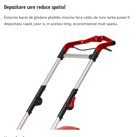
Depozitare care reduce spatiul
Datorita barei de ghidare pliabile, masina fara cablu de tuns iarba poate fi
depozitata rapid, usor si, in acelasi timp, economiseste mult spatiu.
Avem nevoie de acordul dvs. pentru a
incarca serviciul Google Maps!
This content is not permitted to load due