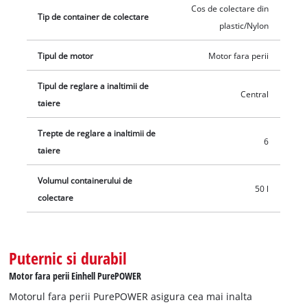
Cos de colectare din
simultana a doi acumulatori. Masina de tuns iarba este
Tip de container de colectare
plastic/Nylon
recomandata pentru suprafete de gazon de pana la 500 m².
Tipul de motor
Motor fara perii
Tipul de reglare a inaltimii de
Central
taiere
Trepte de reglare a inaltimii de
6
taiere
Volumul containerului de
50 l
colectare
Puternic si durabil
Motor fara perii Einhell PurePOWER
Motorul fara perii PurePOWER asigura cea mai inalta