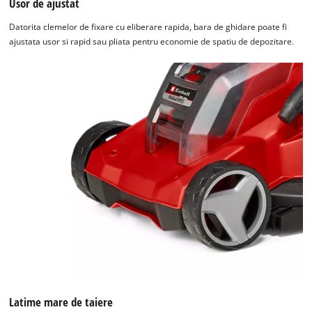
Usor de ajustat
to trackers that are not disclosed to the
visitor. The website owner needs to setup
Datorita clemelor de fixare cu eliberare rapida, bara de ghidare poate fi
the site with their CMP to add this content
ajustata usor si rapid sau pliata pentru economie de spatiu de depozitare.
to the list of technologies used.
Powered by
Usercentrics Consent
Management Platform
Latime mare de taiere