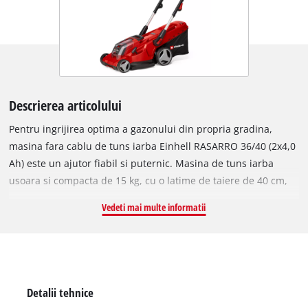
Descrierea articolului
Pentru ingrijirea optima a gazonului din propria gradina,
masina fara cablu de tuns iarba Einhell RASARRO 36/40 (2x4,0
Ah) este un ajutor fiabil si puternic. Masina de tuns iarba
usoara si compacta de 15 kg, cu o latime de taiere de 40 cm,
functioneaza fara cablu prin gradina si este recomandata
Vedeti mai multe informatii
pentru peluze de pana la 500 m². Masina fara cablu de tuns
iarba face parte din familia Einhell Power X-Change, in care
acumulatorii, incarcatoarele si sistemul fi combinate, toate pot
fi combinate in mod flexibil. Masina de tuns iarba este
alimentata de tehnologia twin pack de 36 V, care combina
Detalii tehnice
puterea a doi acumulatori puternici de 18 V pentru o utilizare