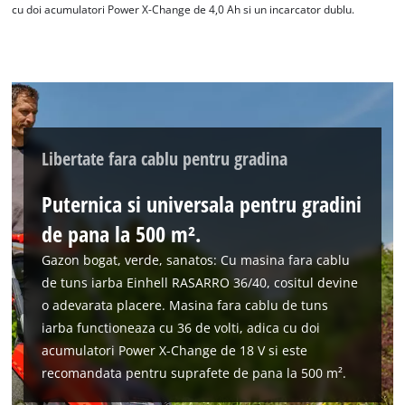
cu doi acumulatori Power X-Change de 4,0 Ah si un incarcator dublu.
Libertate fara cablu pentru gradina
Puternica si universala pentru gradini
de pana la 500 m².
Gazon bogat, verde, sanatos: Cu masina fara cablu
de tuns iarba Einhell RASARRO 36/40, cositul devine
o adevarata placere. Masina fara cablu de tuns
iarba functioneaza cu 36 de volti, adica cu doi
acumulatori Power X-Change de 18 V si este
recomandata pentru suprafete de pana la 500 m².