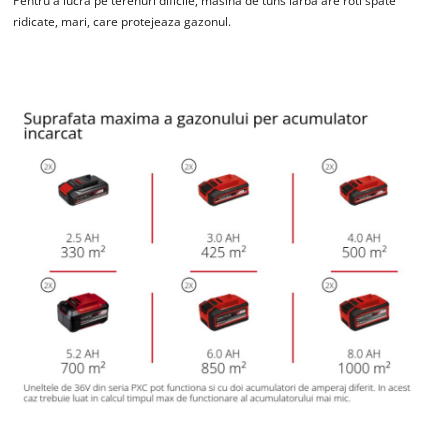
Pentru a lucra pe terenuri dificile, masina de tuns iarba are roti spate
ridicate, mari, care protejeaza gazonul.