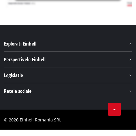
Explorati Einhell
Sustenabilitate
Perspectivele Einhell
Servicii
Despre noi
Legislatie
Sistemul de acumulatori
Cariere
Tipareste
Retele sociale
Einhell in lume
Confidentialitatea datelor
LinkedIn
Conformitate
YouТube
Declaratie de accesibilitate
© 2026 Einhell Romania SRL
Facebook
Instagram