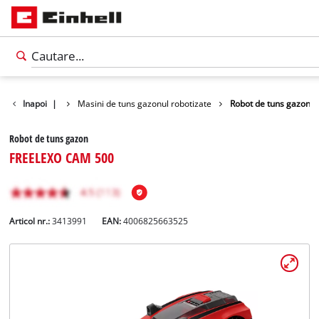
de tuns gazonul
Inapoi
|
Masini de tuns gazonul robotizate
Robot de tuns gazon
Robot de tuns gazon
FREELEXO CAM 500
Articol nr.:
3413991
EAN:
4006825663525