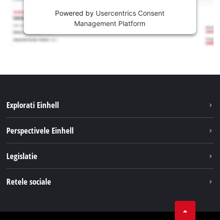
Powered by
Usercentrics Consent
Management Platform
Explorati Einhell
Sustenabilitate
Perspectivele Einhell
Servicii
Despre noi
Legislatie
Sistemul de acumulatori
Cariere
Tipareste
Retele sociale
Einhell in lume
Confidentialitatea datelor
LinkedIn
Conformitate
YouТube