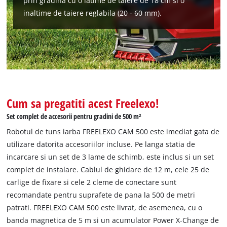
prin gradina cu o latime de taiere de 18 cm si o
inaltime de taiere reglabila (20 - 60 mm).
Cum sa pregatiti acest Freelexo!
Set complet de accesorii pentru gradini de 500 m²
Robotul de tuns iarba FREELEXO CAM 500 este imediat gata de
utilizare datorita accesoriilor incluse. Pe langa statia de
incarcare si un set de 3 lame de schimb, este inclus si un set
complet de instalare. Cablul de ghidare de 12 m, cele 25 de
carlige de fixare si cele 2 cleme de conectare sunt
recomandate pentru suprafete de pana la 500 de metri
patrati. FREELEXO CAM 500 este livrat, de asemenea, cu o
banda magnetica de 5 m si un acumulator Power X-Change de