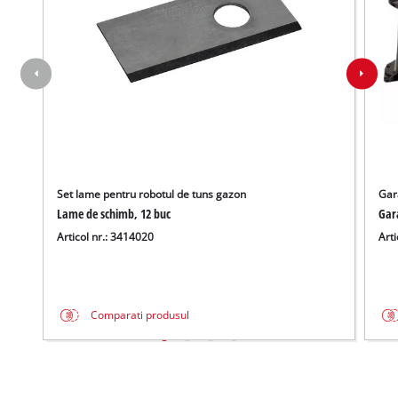
Set lame pentru robotul de tuns gazon
Gar
Lame de schimb, 12 buc
Gara
Articol nr.: 3414020
Arti
Comparati produsul