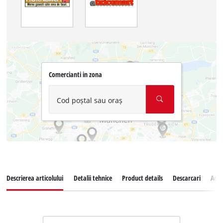
Comercianti in zona
Cod poștal sau oraș
Descrierea articolului
Detalii tehnice
Product details
Descarcari
Acce