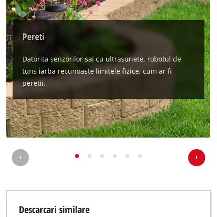
This content is not permitted to load due
to trackers that are not disclosed to the
visitor. The website owner needs to setup
Pereti
the site with their CMP to add this content
to the list of technologies used.
Datorita senzorilor sai cu ultrasunete, robotul de
Powered by
Usercentrics Consent
tuns iarba recunoaste limitele fizice, cum ar fi
Management Platform
peretii.
Descarcari similare