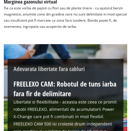
Marginea gazonului virtual
Fie ca este vorba de pajisti cu flori sau de plante tinere - cu ajutorul benzii
magnetice, anumite zone din gradina care nu sunt delimitate in mod special
sau insuficient pot fi marcate ca zona fara tundere. Banda poate fi, de
asemenea, ingropata sau acoperita de iarba.
Adevarata libertate fara cabluri
FREELEXO CAM: Robotul de tuns iarba
fara fir de delimitare
Libertate si flexibilitate - aceasta este ceea ce promit
robotii FREELEXO, alimentati de acumulatorii Power
X-Change care pot fi combinati in mod flexibil.
FREELEXO CAM 500 isi croieste drum independent