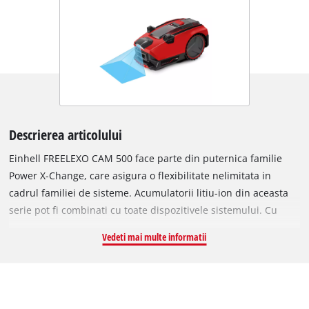
Descrierea articolului
Einhell FREELEXO CAM 500 face parte din puternica familie
Power X-Change, care asigura o flexibilitate nelimitata in
cadrul familiei de sisteme. Acumulatorii litiu-ion din aceasta
serie pot fi combinati cu toate dispozitivele sistemului. Cu
ajutorul unei camere integrate, FREELEXO CAM 500
Vedeti mai multe informatii
recunoaste singur limitele suprafetei de gazon care urmeaza
sa fie cosita, percepand zonele de gazon pe baza culorilor si a
structurilor. Limitele fizice, de exemplu, ziduri, garduri vii sau
copaci, sunt detectate de senzorii cu ultrasunete integrati, in