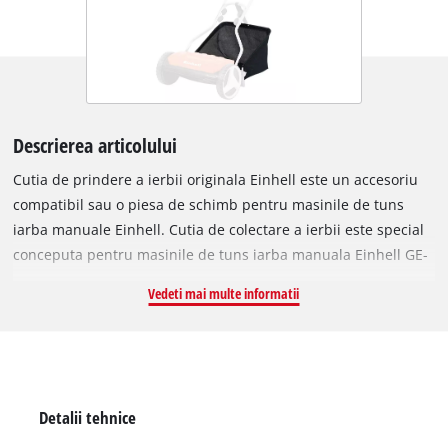
Descrierea articolului
Cutia de prindere a ierbii originala Einhell este un accesoriu
compatibil sau o piesa de schimb pentru masinile de tuns
iarba manuale Einhell. Cutia de colectare a ierbii este special
conceputa pentru masinile de tuns iarba manuala Einhell GE-
HM 38 S si GE-HM 38 S-F. Capacitatea sa de 26 de litri elimina
Vedeti mai multe informatii
nevoia de golire frecventa, economisindu-va timp pretios de
cosit. Cutia de colectare a ierbii este fabricata din nailon
robust si rezistent, deci este construita pentru a dura. Cutia
de colectare a ierbii este usor de golit si de transportat,
deoarece cantareste doar 550 g. Include o cutie de colectare a
Detalii tehnice
ierbii.