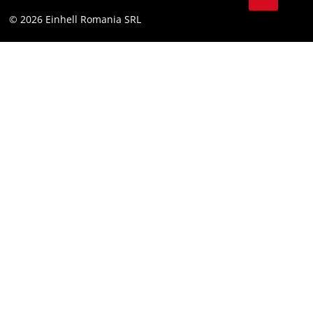
YouТube
Declaratie de accesibilitate
© 2026 Einhell Romania SRL
Facebook
Instagram