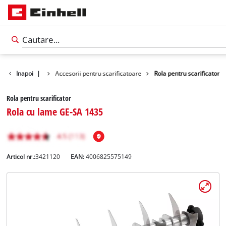
cesorii gradina
Inapoi
|
Accesorii pentru scarificatoare
Rola pentru scarificator
Rola pentru scarificator
Rola cu lame GE-SA 1435
Articol nr.:
3421120
EAN:
4006825575149
Română
RO
Română