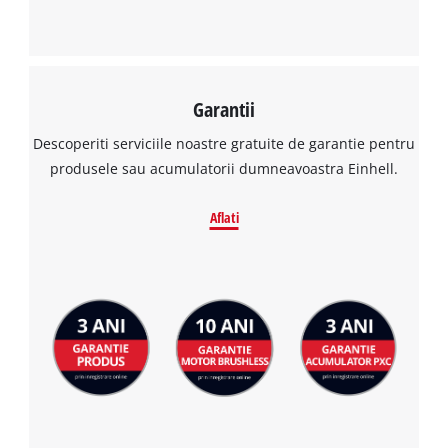
This content is not permitted to load due
to trackers that are not disclosed to the
visitor. The website owner needs to setup
the site with their CMP to add this content
to the list of technologies used.
Garantii
Powered by
Usercentrics Consent
Descoperiti serviciile noastre gratuite de garantie pentru
Management Platform
produsele sau acumulatorii dumneavoastra Einhell.
Aflati