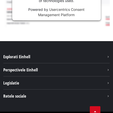
of technologies used.
Powered by
Usercentrics Consent
Management Platform
Explorati Einhell
Sustenabilitate
Perspectivele Einhell
Servicii
Despre noi
Legislatie
Sistemul de acumulatori
Cariere
Tipareste
Retele sociale
Einhell in lume
Confidentialitatea datelor
LinkedIn
Conformitate