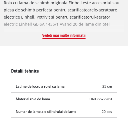
Rola cu lama de schimb originala Einhell este accesoriul sau
piesa de schimb perfecta pentru scarificatoarele-aeratoare
electrice Einhell. Potrivit si pentru scarificatorul-aerator
electric Einhell GE-SA 1435/1 Avand 20 de lame din otel
inoxidabil si o latime de lucru de 35 cm, rola indeparteaza
Vedeti mai multe informatii
buruienile si muschiul chiar de la radacina, asigurand astfel
un gazon bine ingrijit si sanatos. Rola care urmeaza sa fie
schimbata poate fi scoasa din scarificator-aerator cu ajutorul
unei chei hexagonale, iar noua rola cu lama poate fi apoi
instalata cu usurinta. Pentru a evita ranirea, trebuie purtate
Detalii tehnice
manusi in timpul acestei proceduri.
Latime de lucru a rolei cu lama
35 cm
Material role de lama
Otel inoxidabil
Numar de lame ale cilindrului de lame
20 pcs