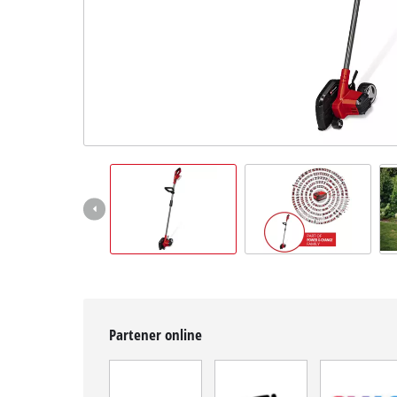
Română
RO
Română
English
Partener online