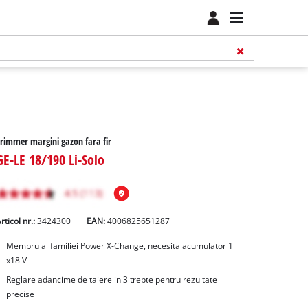
rimmer margini gazon fara fir
GE-LE 18/190 Li-Solo
rticol nr.:
3424300
EAN:
4006825651287
Membru al familiei Power X-Change, necesita acumulator 1
x18 V
Reglare adancime de taiere in 3 trepte pentru rezultate
precise