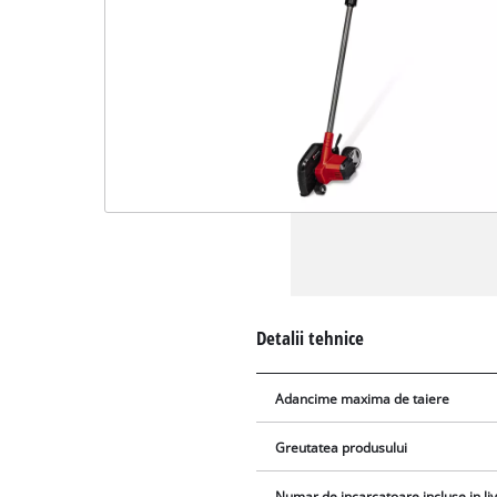
Detalii tehnice
Adancime maxima de taiere
Greutatea produsului
Numar de incarcatoare incluse in li