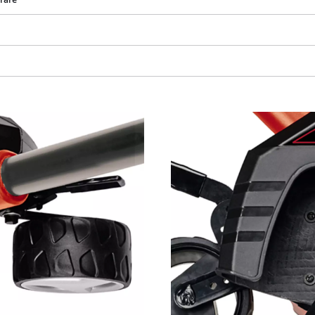
Avem nevoie de acordul dvs. pentru a
incarca serviciul Google Maps!
This content is not permitted to load due
to trackers that are not disclosed to the