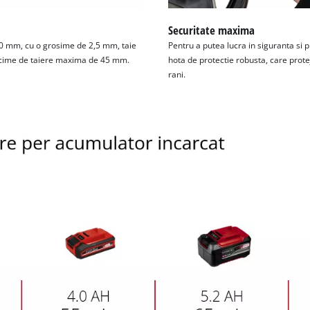
visitor. The website owner needs to setup
the site with their CMP to add this content
Securitate maxima
to the list of technologies used.
190 mm, cu o grosime de 2,5 mm, taie
Pentru a putea lucra in siguranta si 
Powered by
Usercentrics Consent
ancime de taiere maxima de 45 mm.
hota de protectie robusta, care prote
Management Platform
rani.