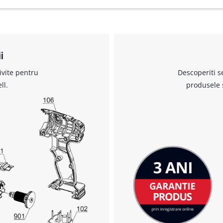
i
ivite pentru
Descoperiti s
ll.
produsele 