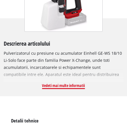
Descrierea articolului
Pulverizatorul cu presiune cu acumulator Einhell GE-WS 18/10
Li-Solo face parte din familia Power X-Change, unde toti
acumulatorii, incarcatoarele si echipamentele sunt
compatibile intre ele. Aparatul este ideal pentru distribuirea
uniforma a ingrasamintelor lichide, solutiilor pentru protectia
Vedeti mai multe informatii
plantelor si erbicidelor in gradina. De asemenea, poate fi
utilizat cu solutii dezinfectante pentru curatarea diferitelor
suprafete. Pulverizatorul este echipat cu o pompa automata
care genereaza o presiune de 1,3 bar si asigura un debit de
pana la 9,6 litri pe ora, eliminand necesitatea pomparii
Detalii tehnice
manuale. Rezervorul compact si transparent are o capacitate