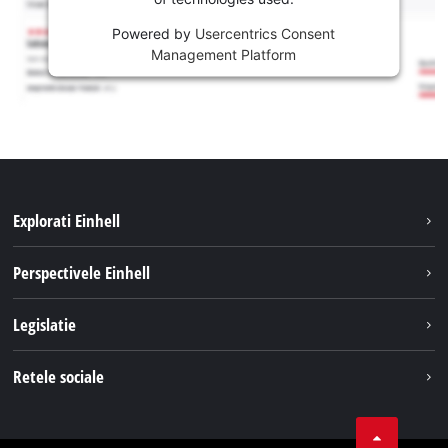
Powered by
Usercentrics Consent
Management Platform
Explorati Einhell
Sustenabilitate
Perspectivele Einhell
Servicii
Despre noi
Legislatie
Sistemul de acumulatori
Cariere
Tipareste
Retele sociale
Einhell in lume
Confidentialitatea datelor
LinkedIn
Conformitate
YouТube