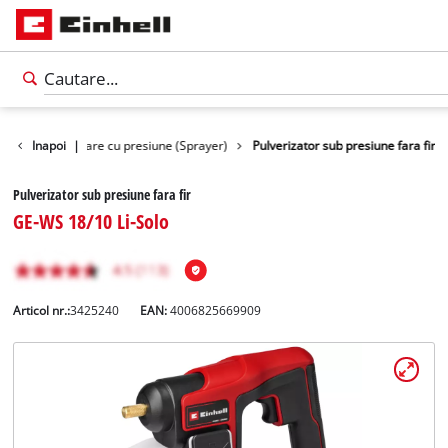
Pulverizatoare cu presiune (Sprayer)
Inapoi
|
Pulverizator sub presiune fara fir
Pulverizator sub presiune fara fir
GE-WS 18/10 Li-Solo
Articol nr.:
3425240
EAN:
4006825669909
Română
RO
Română