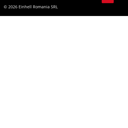
Declaratie de accesibilitate
© 2026 Einhell Romania SRL
Facebook
Instagram