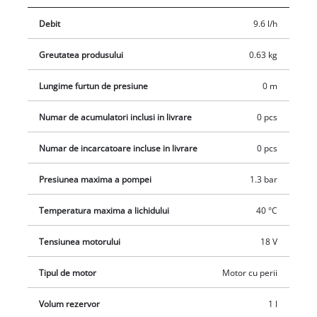
de 1 litru si este prevazut cu o scala pentru verificarea
Debit
9.6 l/h
nivelului de lichid. Acesta poate fi deschis, inchis si indepartat
usor datorita manerelor integrate. Datorita designului
Greutatea produsului
0.63 kg
ergonomic, greutatii reduse de doar 0,6 kg si suprafetelor
Softgrip, aparatul este confortabil de utilizat. Duza din alama
Lungime furtun de presiune
0 m
este reglabila pentru ajustarea jetului de pulverizare. Livrarea
se face fara acumulator si incarcator, acestea fiind disponibile
Numar de acumulatori inclusi in livrare
0 pcs
separat.
Numar de incarcatoare incluse in livrare
0 pcs
Presiunea maxima a pompei
1.3 bar
Temperatura maxima a lichidului
40 °C
Tensiunea motorului
18 V
Tipul de motor
Motor cu perii
Volum rezervor
1 l