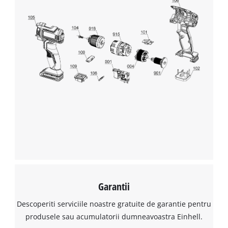
Avem nevoie de acordul dvs. pentru a
incarca serviciul Google Maps!
This content is not permitted to load due
to trackers that are not disclosed to the
visitor. The website owner needs to setup
the site with their CMP to add this content
to the list of technologies used.
Powered by
Usercentrics Consent
Management Platform
Garantii
Descoperiti serviciile noastre gratuite de garantie pentru
produsele sau acumulatorii dumneavoastra Einhell.