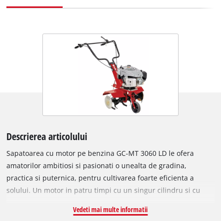
Descrierea articolului
Sapatoarea cu motor pe benzina GC-MT 3060 LD le ofera
amatorilor ambitiosi si pasionati o unealta de gradina,
practica si puternica, pentru cultivarea foarte eficienta a
solului. Un motor in patru timpi cu un singur cilindru si cu
arbore cotit cu rulmenti bilaterali asigura functionarea fara
Vedeti mai multe informatii
intreruperi si la o performanta inalta. Avansul rapid chiar si in