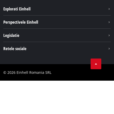
Explorati Einhell
Sustenabilitate
Perspectivele Einhell
Servicii
Despre noi
Legislatie
Sistemul de acumulatori
Cariere
Tipareste
Retele sociale
Einhell in lume
Confidentialitatea datelor
LinkedIn
Conformitate
YouТube
Declaratie de accesibilitate
© 2026 Einhell Romania SRL
Facebook
Instagram