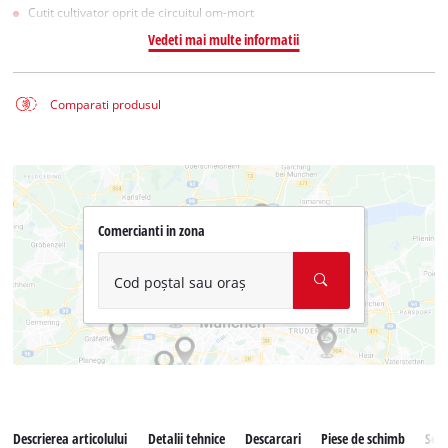
Cutit cultivator oprit de circuitul om-mort
Vedeti mai multe informatii
Comparati produsul
Comercianti in zona
Cod poștal sau oraș
Descrierea articolului
Detalii tehnice
Descarcari
Piese de schimb
Serv