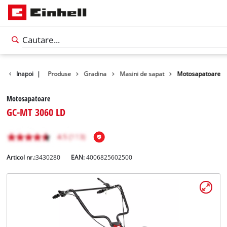
Inapoi
|
Produse
Gradina
Masini de sapat
Motosapatoare
Motosapatoare
GC-MT 3060 LD
Articol nr.:
3430280
EAN:
4006825602500