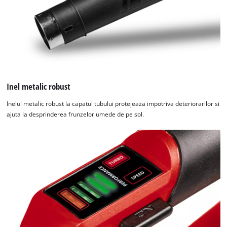
Inel metalic robust
Inelul metalic robust la capatul tubului protejeaza impotriva deteriorarilor si
Avem nevoie de acordul dvs. pentru a
ajuta la desprinderea frunzelor umede de pe sol.
incarca serviciul Google Maps!
This content is not permitted to load due
to trackers that are not disclosed to the
visitor. The website owner needs to setup
the site with their CMP to add this content
to the list of technologies used.
Powered by
Usercentrics Consent
Management Platform