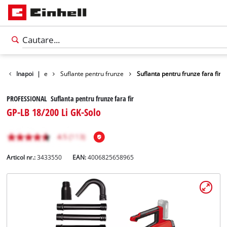
ratoare de frunze
Inapoi
|
Suflante pentru frunze
Suflanta pentru frunze fara fir
PROFESSIONAL Suflanta pentru frunze fara fir
GP-LB 18/200 Li GK-Solo
Articol nr.:
3433550
EAN:
4006825658965