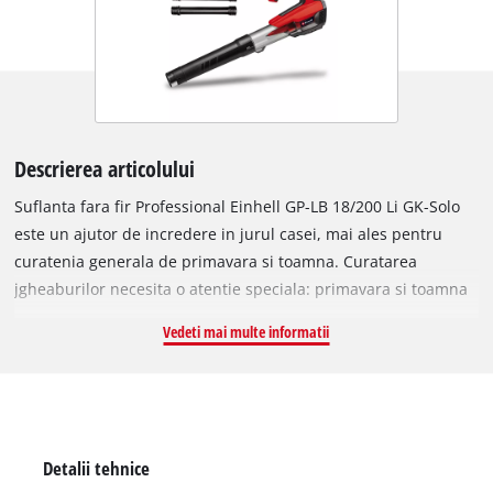
Descrierea articolului
Suflanta fara fir Professional Einhell GP-LB 18/200 Li GK-Solo
este un ajutor de incredere in jurul casei, mai ales pentru
curatenia generala de primavara si toamna. Curatarea
jgheaburilor necesita o atentie speciala: primavara si toamna
sunt perioadele ideale, astfel incat jgheaburile sa fie libere
Vedeti mai multe informatii
inainte de iarna si sa nu se infunde din cauza ghetii,
inghetului sau topirii ulterioare a zapezii. In pachetul suflantei
fara fir GP-LB 18/200 Li GK-Solo este inclus un set special de 5
piese pentru curatarea jgheaburilor, usor de montat fara
unelte, care ofera suport practic pentru aceasta activitate.
Detalii tehnice
Fiind membru al familiei Power X-Change, toti acumulatorii