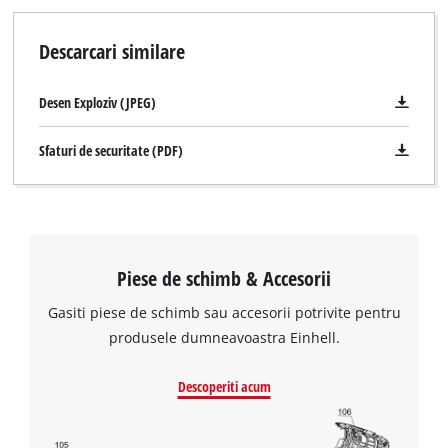
Powered by
Usercentrics Consent
of
Management Platform
technologies
Descarcari similare
used.
Powered
Desen Exploziv (JPEG)
by
Usercentrics
Sfaturi de securitate (PDF)
Consent
Management
Platform
Piese de schimb & Accesorii
Gasiti piese de schimb sau accesorii potrivite pentru
produsele dumneavoastra Einhell.
Descoperiti acum