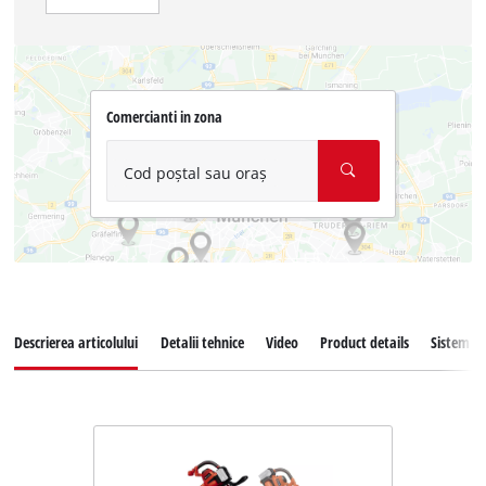
Comercianti in zona
Cod poștal sau oraș
Descrierea articolului
Detalii tehnice
Video
Product details
Sistem d