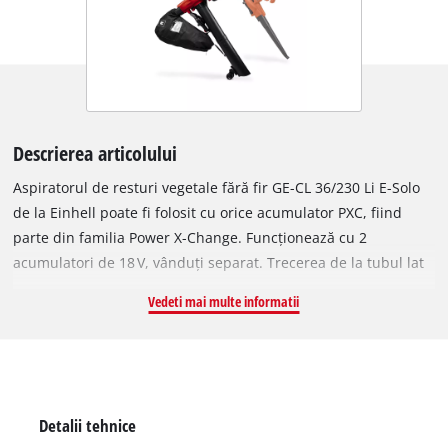
Descrierea articolului
Aspiratorul de resturi vegetale fără fir GE-CL 36/230 Li E-Solo
de la Einhell poate fi folosit cu orice acumulator PXC, fiind
parte din familia Power X-Change. Funcționează cu 2
acumulatori de 18 V, vânduți separat. Trecerea de la tubul lat
de aspirare la cel îngust de suflare – ambele incluse – se face
Vedeti mai multe informatii
fără scule. Pentru performanță maximă, dispozitivul are
turboschalter, reglare electronică a turației și deschidere de
curățare cu întrerupător de siguranță. Confortul este asigurat
de mânerul ergonomic cu Softgrip și funcție anti-vibrații,
mânerul suplimentar reglabil și chinga de transport. Cele 2
Detalii tehnice
roți de ghidare sunt reglabile pe înălțime, iar sacul de 45 l are