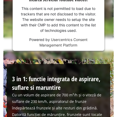
de
permitted
to
acordul
This content is not permitted to load due to
load
dvs.
trackers that are not disclosed to the visitor.
due
pentru a
The website owner needs to setup the site
to
incarca
with their CMP to add this content to the list
trackers
of technologies used.
serviciul
that
Youtube!
are
Powered by
Usercentrics Consent
not
Management Platform
This
disclosed
content
to
is
the
not
visitor.
permitted
The
to
3 in 1: functie integrata de aspirare,
website
load
owner
due
suflare si maruntire
needs
to
to
Cu un volum de aspirare de 700 m³/h și o viteză de
trackers
setup
suflare de 230 km/h, aspiratorul de frunze
that
the
are
îndepărtează frunzele și alte resturi din grădină.
site
not
Datorită funcției de mărunțire, frunzele sunt tocate
with