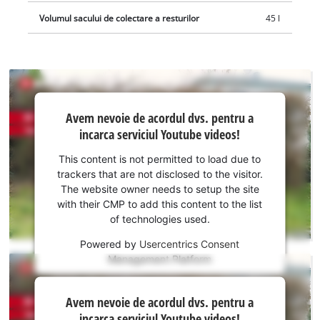
Volumul sacului de colectare a resturilor
45 l
Avem
Avem nevoie de acordul dvs. pentru a
nevoie
incarca serviciul Youtube videos!
de
acordul
This content is not permitted to load due to
dvs.
trackers that are not disclosed to the visitor.
pentru a
The website owner needs to setup the site
incarca
with their CMP to add this content to the list
of technologies used.
serviciul
Youtube!
Powered by
Usercentrics Consent
Management Platform
This
content
Avem
is
Avem nevoie de acordul dvs. pentru a
nevoie
not
incarca serviciul Youtube videos!