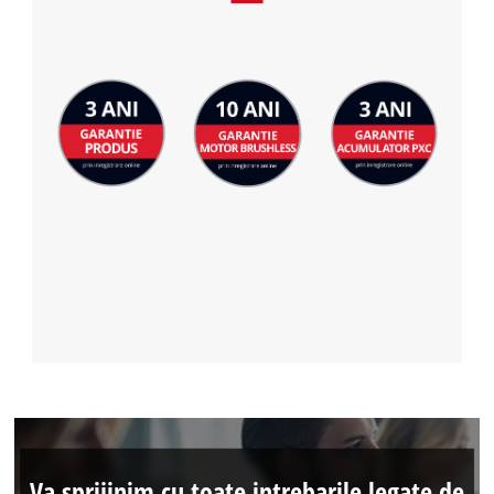
Va sprijinim cu toate intrebarile legate de