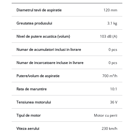
fereastră pentru controlul nivelului.
Diametrul tevii de aspiratie
120 mm
Greutatea produsului
3.1 kg
Nivel de putere acustica (volum)
103 dB (A)
Numar de acumulatori inclusi in livrare
0 pcs
Numar de incarcatoare incluse in livrare
0 pcs
Putere/volum de aspiratie
700 m³/h
Rata de maruntire
10:1
Tensiunea motorului
36 V
Tipul de motor
Motor cu perii
Viteza aerului
230 km/h