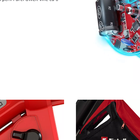
visitor. The website owner needs to setup
the site with their CMP to add this content
to the list of technologies used.
Powered by
Usercentrics Consent
Management Platform