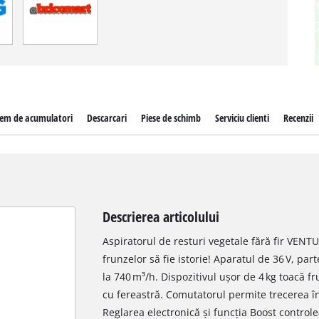
tem de acumulatori
Descarcari
Piese de schimb
Serviciu clienti
Recenzii
Descrierea articolului
Aspiratorul de resturi vegetale fără fir VEN
frunzelor să fie istorie! Aparatul de 36 V, pa
la 740 m³/h. Dispozitivul ușor de 4 kg toacă f
cu fereastră. Comutatorul permite trecerea în
Reglarea electronică și funcția Boost control