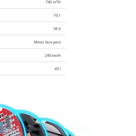
740 m³/h
10:1
36 V
Motor fara perii
240 km/h
45 l