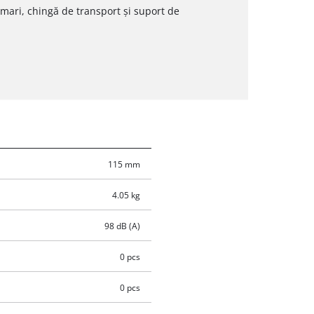
mari, chingă de transport și suport de
115 mm
4.05 kg
98 dB (A)
0 pcs
0 pcs