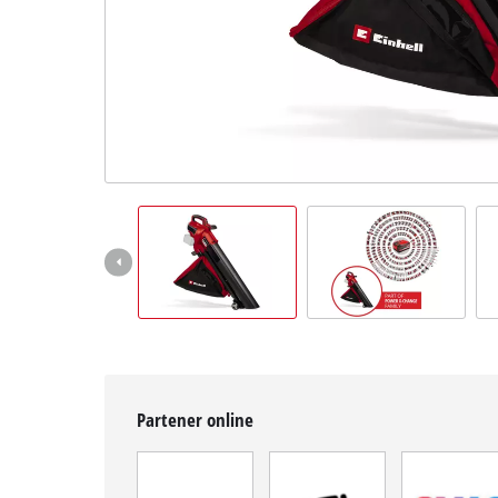
Română
RO
Română
English
Partener online