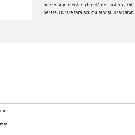
mâner suplimentar, clapetă de curățare, roți 
perete. Livrare fără acumulator și încărcător.
are
vrare