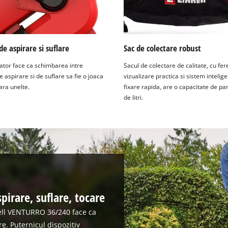
de aspirare si suflare
Sac de colectare robust
tor face ca schimbarea intre
Sacul de colectare de calitate, cu fe
de aspirare si de suflare sa fie o joaca
vizualizare practica si sistem intelig
fara unelte.
fixare rapida, are o capacitate de pa
de litri.
spirare, suflare, tocare
hell VENTURRO 36/240 face ca
re. Puternicul dispozitiv