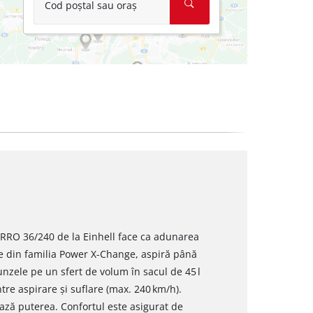
Cod poștal sau oraș
TURRO 36/240 de la Einhell face ca adunarea
rte din familia Power X-Change, aspiră până
runzele pe un sfert de volum în sacul de 45 l
tre aspirare și suflare (max. 240 km/h).
ează puterea. Confortul este asigurat de