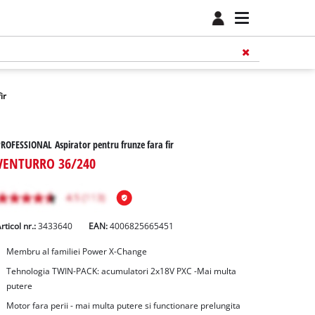
ir
ROFESSIONAL Aspirator pentru frunze fara fir
VENTURRO 36/240
rticol nr.:
3433640
EAN:
4006825665451
Membru al familiei Power X-Change
Tehnologia TWIN-PACK: acumulatori 2x18V PXC -Mai multa
putere
Motor fara perii - mai multa putere si functionare prelungita