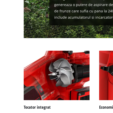
genereaza o putere de aspirare de 
de frunze care sufla cu pana la 24
include acumulatorul si incarcator
Tocator integrat
Economis