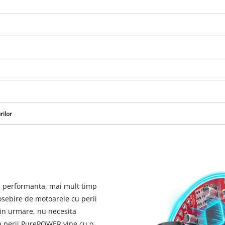
rilor
Avem nevoie de acordul dvs. pentru a
a performanta, mai mult timp
incarca serviciul Google Maps!
osebire de motoarele cu perii
This content is not permitted to load due
rin urmare, nu necesita
to trackers that are not disclosed to the
ra perii PurePOWER vine cu o