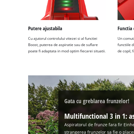
Putere ajustabila
Functia 
Cu ajutorul controlului vitezei si al functiei
Un comuta
Boost, puterea de aspiratie sau de suflare
functiile 
poate fi adaptata in mod optim fiecarei situatii.
de copil, 
Gata cu greblarea frunzelor!
Multifunctional 3 in 1: a
Aspiratorul de frunze fara fir Ein
strangerea frunzelor sa fie o place