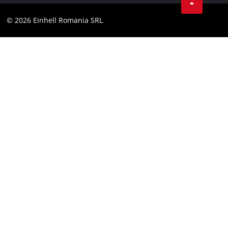
YouТube
Declaratie de accesibilitate
© 2026 Einhell Romania SRL
Facebook
Instagram