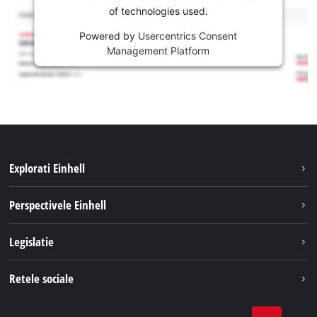
of technologies used.
Powered by
Usercentrics Consent
Management Platform
Explorati Einhell
Sustenabilitate
Perspectivele Einhell
Servicii
Despre noi
Legislatie
Sistemul de acumulatori
Cariere
Tipareste
Retele sociale
Einhell in lume
Confidentialitatea datelor
LinkedIn
Conformitate