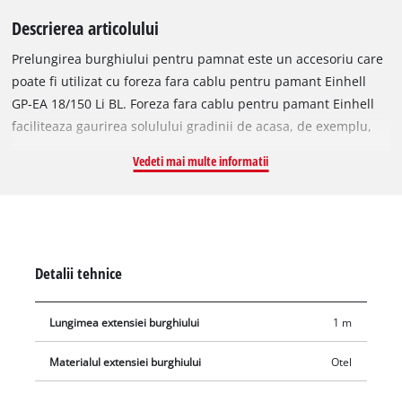
Descrierea articolului
Prelungirea burghiului pentru pamnat este un accesoriu care
poate fi utilizat cu foreza fara cablu pentru pamant Einhell
GP-EA 18/150 Li BL. Foreza fara cablu pentru pamant Einhell
faciliteaza gaurirea solulului gradinii de acasa, de exemplu,
pentru a pune stalpi de gard, pentru a planta in gradina sau
Vedeti mai multe informatii
pentru a atasa decoratiuni de gradina. Extensia de 100 cm va
permite sa faceti gauri si mai adanci (max. 180 cm) cu ajutorul
forezei fara cablu in combinatie cu un burghiu de pamant
(diametru de 150 mm sau 120 mm). Extensia cantareste 1,1 kg.
Detalii tehnice
Lungimea extensiei burghiului
1 m
Materialul extensiei burghiului
Otel