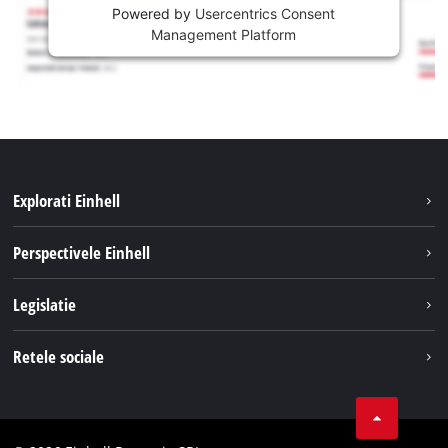
Powered by
Usercentrics Consent
Management Platform
Explorati Einhell
Sustenabilitate
Perspectivele Einhell
Servicii
Despre noi
Legislatie
Sistemul de acumulatori
Cariere
Tipareste
Retele sociale
Einhell in lume
Confidentialitatea datelor
LinkedIn
Conformitate
YouТube
Declaratie de accesibilitate