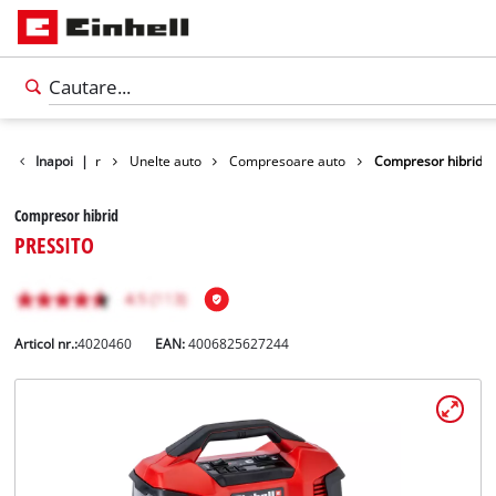
pentru timp liber
Inapoi
|
Unelte auto
Compresoare auto
Compresor hibrid
Compresor hibrid
PRESSITO
Articol nr.:
4020460
EAN:
4006825627244