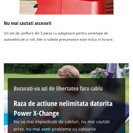
Nu mai cautati accesorii
Un set de umflare din 3 piese cu adaptoare pentru anvelope de
Avem nevoie de acordul dvs. pentru a
autovehicule si roti, bile si saltele pneumatice este inclus in livrare.
incarca serviciul Google Maps!
This content is not permitted to load due
to trackers that are not disclosed to the
visitor. The website owner needs to setup
the site with their CMP to add this content
to the list of technologies used.
Bucurati-va azi de libertatea fara cablu
Powered by
Usercentrics Consent
Management Platform
Raza de actiune nelimitata datorita
Power X-Change
Nu va mai impiedicati de cabluri, nu mai cautati
prize, nu mai aveti probleme cu cablurile