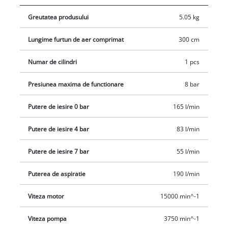
pentru compresoare. Compresorul tip valiza usor manevrabil
Greutatea produsului
5.05 kg
atinge o presiune maxima de 8 bar si impresioneaza cu o
pompa fara ulei si fara service, care necesita putina
Lungime furtun de aer comprimat
300 cm
intretinere. Designul compact si usor il face usor de
transportat. Pentru depozitare, compresorul valiza necesita
Numar de cilindri
1 pcs
putin spatiu. Integrate pe carcasa sunt un compartiment de
depozitare pentru furtun si acul adaptorului de refulare,
Presiunea maxima de functionare
8 bar
precum si o cutie de depozitare suplimentara pentru
Putere de iesire 0 bar
165 l/min
adaptoare. Infasuratorul de cablu se afla, de asemenea, direct
pe carcasa. In livrare este inclus un furtun de aer comprimat
Putere de iesire 4 bar
83 l/min
de 3 metri cu cuplaj rapid, un ac adaptor de suflare cu
manometru pentru umflarea anvelopelor si un set de
Putere de iesire 7 bar
55 l/min
adaptoare din 3 piese.
Puterea de aspiratie
190 l/min
Viteza motor
15000 min^-1
Viteza pompa
3750 min^-1