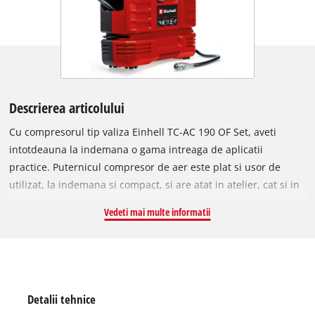
Descrierea articolului
Cu compresorul tip valiza Einhell TC-AC 190 OF Set, aveti
intotdeauna la indemana o gama intreaga de aplicatii
practice. Puternicul compresor de aer este plat si usor de
utilizat, la indemana si compact, si are atat in atelier, cat si in
garaj suportul sau fix, dar isi gaseste locul si in masina. Ca
Vedeti mai multe informatii
popmpa de aer mobila de anvelope pentru masina, bicicleta
sau motocicleta sau ca pompa de aer pentru distractia de vara
la lac, compresorul compact si practic este ideal. Compresorul
portabil este forte util si in atelier, de exemplu in combinatie
cu un accesoriu de suflare pentru curatarea suprafetelor de
Detalii tehnice
lucru. Gama Einhell ofera o gama larga de accesorii practice