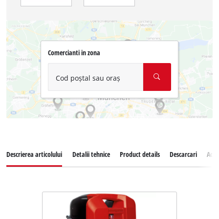
Comercianti in zona
Cod poștal sau oraș
Descrierea articolului
Detalii tehnice
Product details
Descarcari
Acce