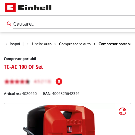
ntru timp liber
Inapoi
|
Unelte auto
Compresoare auto
Compresor portabil
Compresor portabil
TC-AC 190 OF Set
Articol nr.:
4020660
EAN:
4006825642346
Română
RO
Română