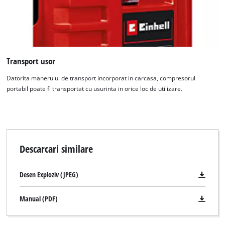
incarca serviciul Google Maps!
This content is not permitted to load due
to trackers that are not disclosed to the
visitor. The website owner needs to setup
Transport usor
the site with their CMP to add this content
to the list of technologies used.
Datorita manerului de transport incorporat in carcasa, compresorul
Powered by
Usercentrics Consent
portabil poate fi transportat cu usurinta in orice loc de utilizare.
Management Platform
Descarcari similare
Desen Exploziv (JPEG)
Manual (PDF)