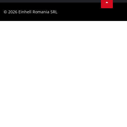
YouТube
Declaratie de accesibilitate
© 2026 Einhell Romania SRL
Facebook
Instagram