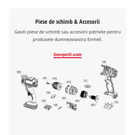
Piese de schimb & Accesorii
Gasiti piese de schimb sau accesorii potrivite pentru
produsele dumneavoastra Einhell.
Descoperiti acum
Avem nevoie de acordul dvs. pentru a
incarca serviciul Google Maps!
This content is not permitted to load due
to trackers that are not disclosed to the
visitor. The website owner needs to setup
the site with their CMP to add this content
to the list of technologies used.
Powered by
Usercentrics Consent
Management Platform