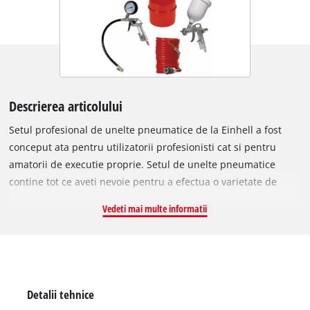
Descrierea articolului
Setul profesional de unelte pneumatice de la Einhell a fost
conceput ata pentru utilizatorii profesionisti cat si pentru
amatorii de executie proprie. Setul de unelte pneumatice
contine tot ce aveti nevoie pentru a efectua o varietate de
sarcini in atelier, garaj si casa. Setul profesional din cinci
Vedeti mai multe informatii
piese se potriveste cu toate compresoarele standard cu
presiune de lucru de maxim 8 bari. Setul de cinci piese este
potrivit pentru lucrari simple de curatare si lucrari de vopsire
si pentru utilizare a unealta practica universala in atelier si
garaj. Pistolul practic de suflare se poate folosi pentru a
Detalii tehnice
curata zona de lucru si pentru indepartarea prafului de pe