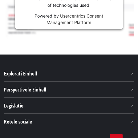
of technologies used.
Powered by
Usercentrics Consent
Management Platform
Explorati Einhell
Sustenabilitate
Perspectivele Einhell
Servicii
Despre noi
Legislatie
Sistemul de acumulatori
Cariere
Tipareste
Retele sociale
Einhell in lume
Confidentialitatea datelor
LinkedIn
Conformitate