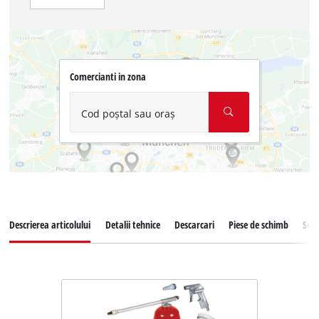
Comercianti in zona
Cod poștal sau oraș
Descrierea articolului
Detalii tehnice
Descarcari
Piese de schimb
Serv