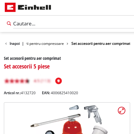
elte
Inapoi
Accesorii pentru compresoare
|
Set accesorii pentru aer comprimat
Set accesorii pentru aer comprimat
Set accesorii 5 piese
Articol nr.:
4132720
EAN:
4006825410020
Română
RO
Română