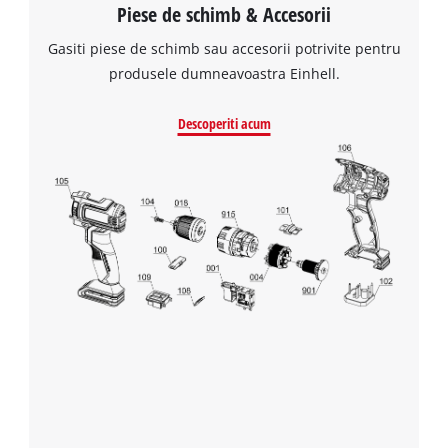
Piese de schimb & Accesorii
Gasiti piese de schimb sau accesorii potrivite pentru
produsele dumneavoastra Einhell.
Descoperiti acum
Avem nevoie de acordul dvs. pentru a
incarca serviciul Google Maps!
This content is not permitted to load due
to trackers that are not disclosed to the
visitor. The website owner needs to setup
the site with their CMP to add this content
to the list of technologies used.
Powered by
Usercentrics Consent
Management Platform