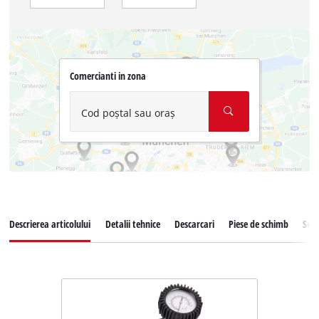
Comercianti in zona
Cod poștal sau oraș
Descrierea articolului
Detalii tehnice
Descarcari
Piese de schimb
Serv