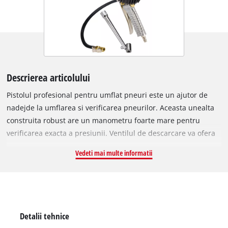
Descrierea articolului
Pistolul profesional pentru umflat pneuri este un ajutor de
nadejde la umflarea si verificarea pneurilor. Aceasta unealta
construita robust are un manometru foarte mare pentru
verificarea exacta a presiunii. Ventilul de descarcare va ofera
control precis pentru reducerea unei presiuni excesiv de mari
Vedeti mai multe informatii
in anvelope pana la nivelul dorit. Pentru umflarea si mai
usoara a anvelopelor masinii, acest pistol este prevazut in
mod standard cu un adaptor de umflat pneuri cu conector
dublu.
Detalii tehnice