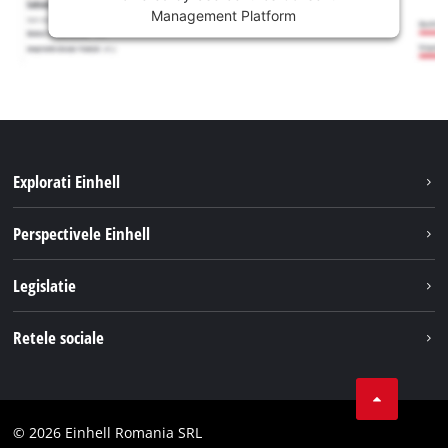
Management Platform
Explorati Einhell
Sustenabilitate
Perspectivele Einhell
Servicii
Despre noi
Legislatie
Sistemul de acumulatori
Cariere
Tipareste
Retele sociale
Einhell in lume
Confidentialitatea datelor
LinkedIn
Conformitate
YouТube
Declaratie de accesibilitate
© 2026 Einhell Romania SRL
Facebook