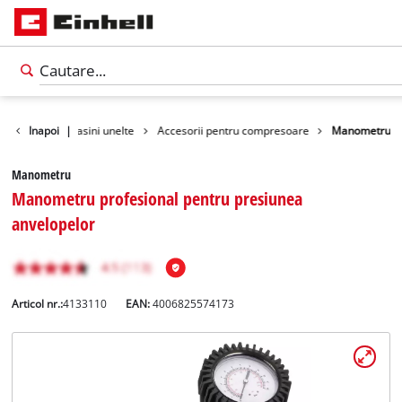
esorii pentru masini unelte
Inapoi
|
Accesorii pentru compresoare
Manometru
Manometru
Manometru profesional pentru presiunea
anvelopelor
Articol nr.:
4133110
EAN:
4006825574173