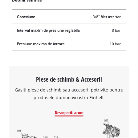
cazanului este redusa la presiunea de functionare. Reductorul
de presiune al filtrului este echipat cu un buton de control,
Conexiune
3/8" filet interior
manometru, cuplaj rapid, vizor si dop de scurgere. Presiunea
de intrare este de maximum 10 bar, iar intervalul de presiune
Interval maxim de presiune reglabila
8 bar
reglabil este de pana la 8 bar. Elementul filtrant pentru
captarea particulelor de ulei si apa din aerul comprimat este
Presiune maxima de intrare
10 bar
inlocuibil. Reductorul de presiune al filtrului este echipat cu o
conexiune R 3/8".
Piese de schimb & Accesorii
Gasiti piese de schimb sau accesorii potrivite pentru
produsele dumneavoastra Einhell.
Descoperiti acum