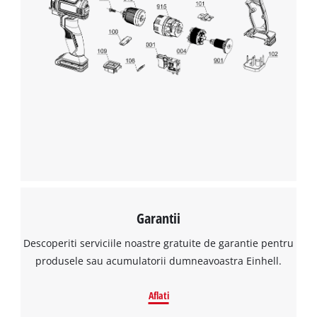
Avem nevoie de acordul dvs. pentru a
incarca serviciul Google Maps!
This content is not permitted to load due
to trackers that are not disclosed to the
visitor. The website owner needs to setup
the site with their CMP to add this content
to the list of technologies used.
Powered by
Usercentrics Consent
Management Platform
Garantii
Descoperiti serviciile noastre gratuite de garantie pentru
produsele sau acumulatorii dumneavoastra Einhell.
Aflati