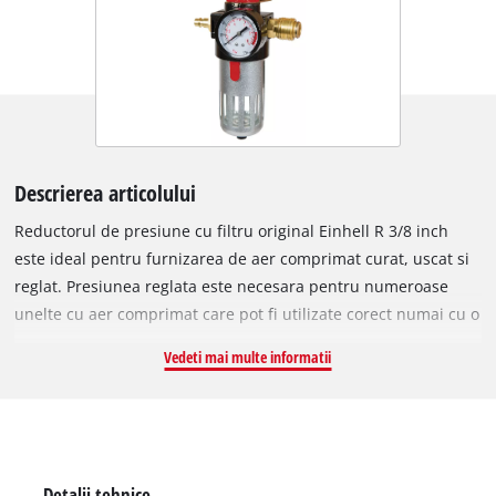
Descrierea articolului
Reductorul de presiune cu filtru original Einhell R 3/8 inch
este ideal pentru furnizarea de aer comprimat curat, uscat si
reglat. Presiunea reglata este necesara pentru numeroase
unelte cu aer comprimat care pot fi utilizate corect numai cu o
anumita presiune de lucru. In plus, reductorul de presiune cu
Vedeti mai multe informatii
filtru imbunatateste calitatea aerului comprimat prin
eliminarea particulelor solide si a umiditatii condensate din
aerul comprimat. Reductorul de presiune al filtrului asigura
drenarea semiautomata a aerului. Debitul de aer poate fi
controlat cu precizie cu ajutorul supapei de control. Presiunea
Detalii tehnice