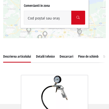
Comercianti in zona
Cod poștal sau oraș
Descrierea articolului
Detalii tehnice
Descarcari
Piese de schimb
Serv