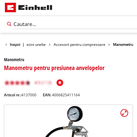
esorii pentru masini unelte
Inapoi
|
Accesorii pentru compresoare
Manometru
Manometru
Manometru pentru presiunea anvelopelor
Articol nr.:
4137000
EAN:
4006825411164