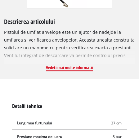
Descrierea articolului
Pistolul de umflat anvelope este un ajutor de nadejde la
umflarea si verificarea anvelopelor. Aceasta unealta construita
solid are un manometru pentru verificarea exacta a presiunii.
Ventilul integrat de descarcare va permite controlul precis
pentru micsorarea unei presiuni excesiv de mari in anvelope
Vedeti mai multe informatii
pana la nivelul dorit.
Detalii tehnice
Lungimea furtunului
37 cm
Presiune maxima de lucru
8 bar