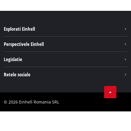
Explorati Einhell
Sustenabilitate
Perspectivele Einhell
Servicii
Despre noi
Legislatie
Sistemul de acumulatori
Cariere
Tipareste
Retele sociale
Einhell in lume
Confidentialitatea datelor
LinkedIn
Conformitate
YouТube
Declaratie de accesibilitate
© 2026 Einhell Romania SRL
Facebook
Instagram