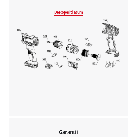
Descoperiti acum
Avem nevoie de acordul dvs. pentru a
incarca serviciul Google Maps!
This content is not permitted to load due
to trackers that are not disclosed to the
visitor. The website owner needs to setup
the site with their CMP to add this content
to the list of technologies used.
Powered by
Usercentrics Consent
Management Platform
Garantii