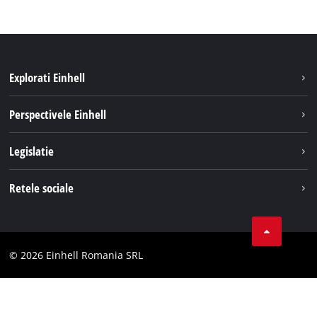
Explorati Einhell
Sustenabilitate
Perspectivele Einhell
Servicii
Despre noi
Legislatie
Sistemul de acumulatori
Cariere
Tipareste
Retele sociale
Einhell in lume
Confidentialitatea datelor
LinkedIn
Conformitate
YouТube
Declaratie de accesibilitate
© 2026 Einhell Romania SRL
Facebook
Instagram