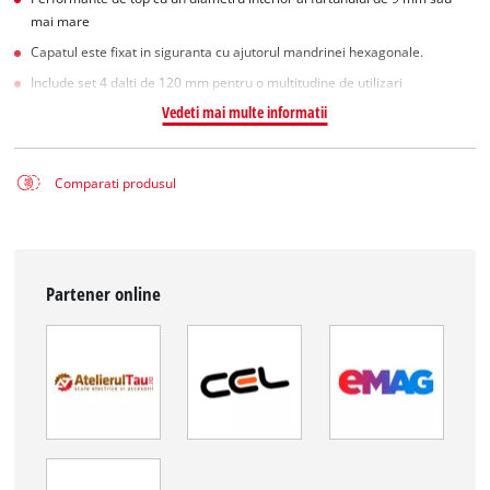
mai mare
Capatul este fixat in siguranta cu ajutorul mandrinei hexagonale.
Include set 4 dalti de 120 mm pentru o multitudine de utilizari
Vedeti mai multe informatii
Comparati produsul
Partener online