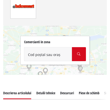
Comercianti in zona
Cod poștal sau oraș
Descrierea articolului
Detalii tehnice
Descarcari
Piese de schimb
Serv