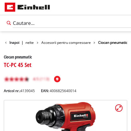
 pentru masini unelte
Inapoi
|
Accesorii pentru compresoare
Ciocan pneumatic
Ciocan pneumatic
TC-PC 45 Set
Articol nr.:
4139045
EAN:
4006825640014