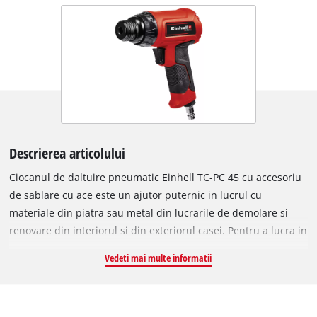
Descrierea articolului
Ciocanul de daltuire pneumatic Einhell TC-PC 45 cu accesoriu
de sablare cu ace este un ajutor puternic in lucrul cu
materiale din piatra sau metal din lucrarile de demolare si
renovare din interiorul si din exteriorul casei. Pentru a lucra in
siguranta, este prevazut cu un maner cauciucat anti-
Vedeti mai multe informatii
alunecare incorporat, cu un design ce faciliteaza utilizarea. Cu
o presiune maxima de lucru de 6.3 bari, unealta ofera o
turatie de pana la 4500^min-1 pentru o putere de impact de