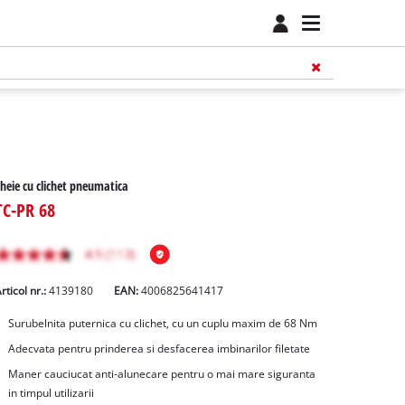
heie cu clichet pneumatica
TC-PR 68
rticol nr.:
4139180
EAN:
4006825641417
Surubelnita puternica cu clichet, cu un cuplu maxim de 68 Nm
Adecvata pentru prinderea si desfacerea imbinarilor filetate
Maner cauciucat anti-alunecare pentru o mai mare siguranta
in timpul utilizarii