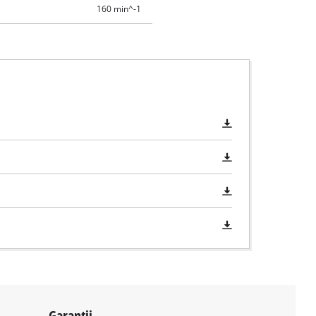
160 min^-1
Garantii