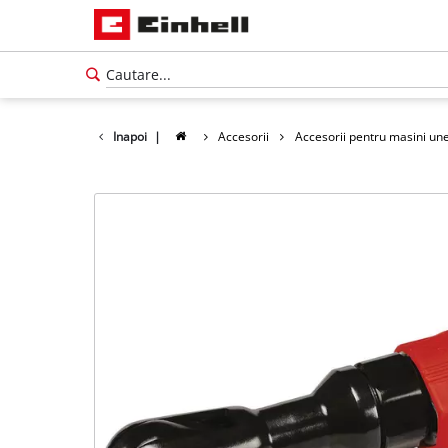
Inapoi
|
Accesorii
Accesorii pentru masini une
Română
RO
Română