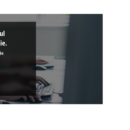
ul
ie.
de