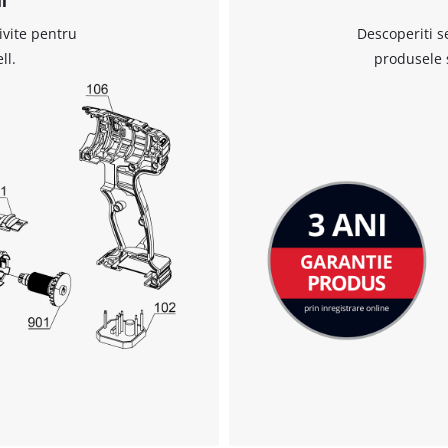
Management Platform
ivite pentru
Descoperiti s
ll.
produsele 