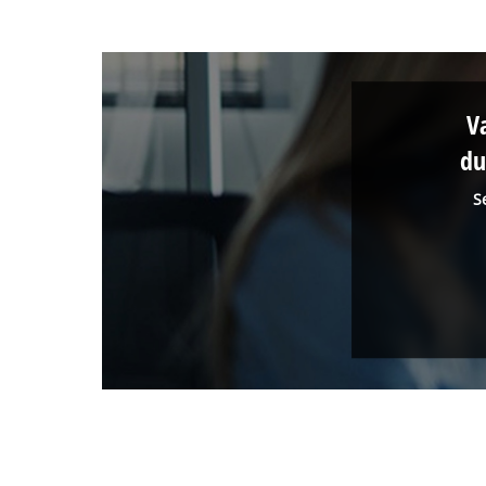
V
du
S