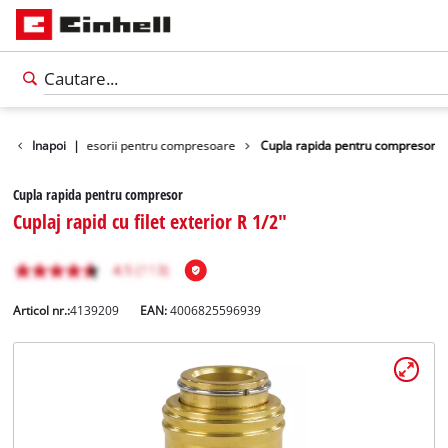
i unelte
Inapoi
Accesorii pentru compresoare
|
Cupla rapida pentru compresor
Cupla rapida pentru compresor
Cuplaj rapid cu filet exterior R 1/2"
Articol nr.:
4139209
EAN:
4006825596939
Română
RO
Română