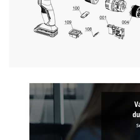
V
du
S