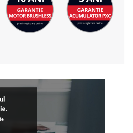
ul
ie.
de