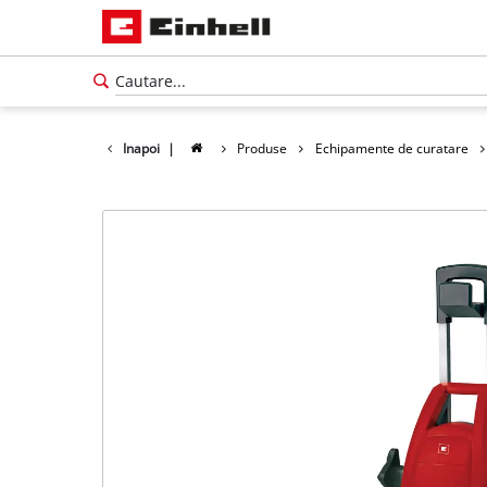
Inapoi
|
Produse
Echipamente de curatare
Română
RO
Română