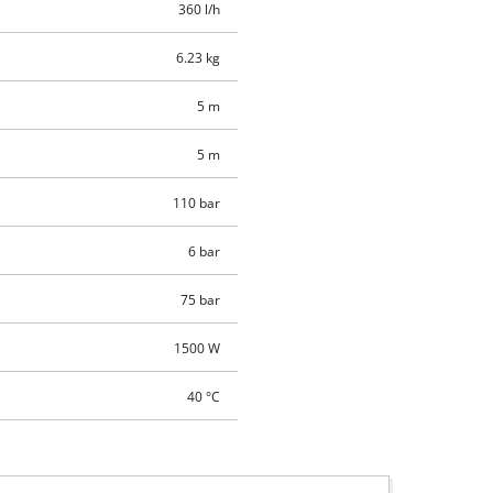
360 l/h
6.23 kg
5 m
5 m
110 bar
6 bar
75 bar
1500 W
40 °C