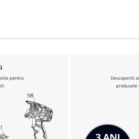
visitor. The website owner needs to setup
the site with their CMP to add this content
to the list of technologies used.
Powered by
Usercentrics Consent
Management Platform
i
ivite pentru
Descoperiti s
ll.
produsele 