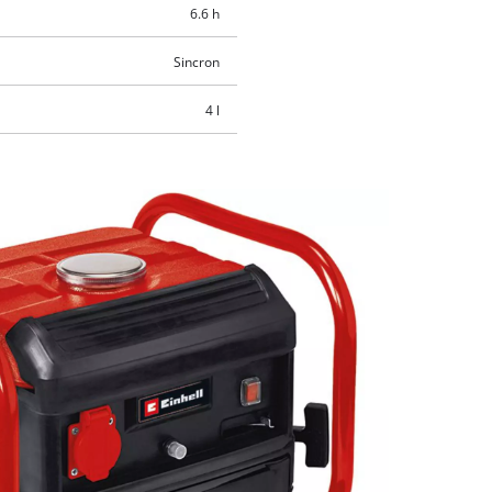
6.6 h
Sincron
4 l