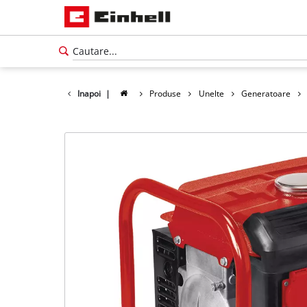
Inapoi
|
Produse
Unelte
Generatoare
Română
RO
Română