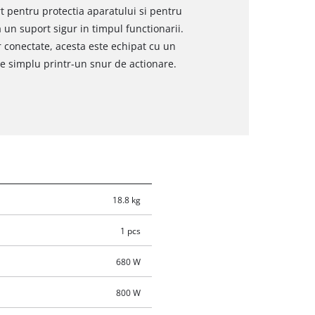
t pentru protectia aparatului si pentru
 un suport sigur in timpul functionarii.
r conectate, acesta este echipat cu un
ce simplu printr-un snur de actionare.
18.8 kg
1 pcs
680 W
800 W