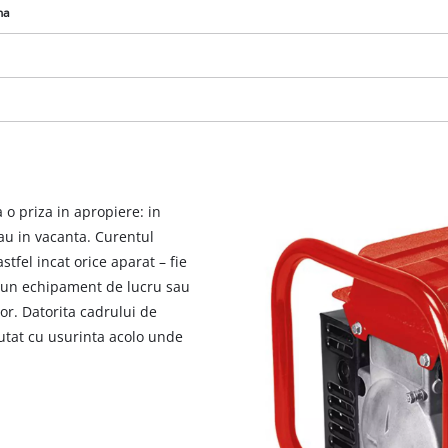
na
 o priza in apropiere: in
sau in vacanta. Curentul
stfel incat orice aparat – fie
, un echipament de lucru sau
or. Datorita cadrului de
mutat cu usurinta acolo unde
Avem nevoie de acordul dvs. pentru a
incarca serviciul Google Maps!
This content is not permitted to load due
to trackers that are not disclosed to the