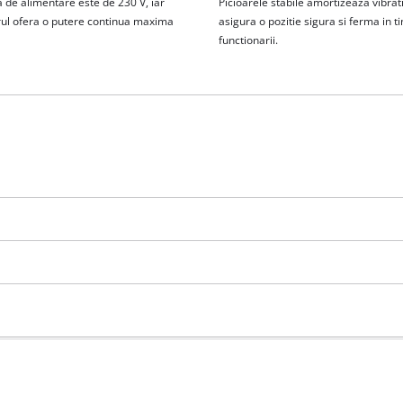
 de alimentare este de 230 V, iar
Picioarele stabile amortizeaza vibratii
ul ofera o putere continua maxima
asigura o pozitie sigura si ferma in t
functionarii.