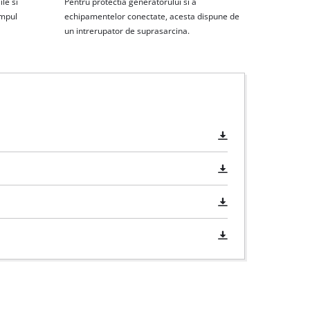
le si
Pentru protectia generatorului si a
impul
echipamentelor conectate, acesta dispune de
un intrerupator de suprasarcina.