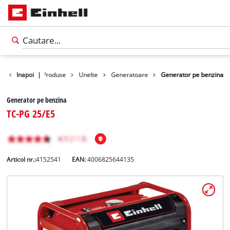
Inapoi
|
Produse
Unelte
Generatoare
Generator pe benzina
Generator pe benzina
TC-PG 25/E5
Articol nr.:
4152541
EAN:
4006825644135