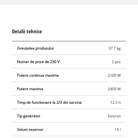
Functia AVR (sistem de reglare automata a tensiunii) asigura o
tensiune de iesire stabila. Rezervorul mare, de 15 litri, are un
indicator practic de nivel de umplere pentru functionare
continua. Pentru utilizare durabila, echipamentul are un
Detalii tehnice
intrerupator de suprasarcina si protectie la nivel scazut de
ulei. Generatorul pornește ușor cu ajutorul unui demaror cu
Greutatea produsului
37.7 kg
sfoară.
Numar de prize de 230 V
2 pcs
Putere continua maxima
2100 W
Putere maxima
2400 W
Timp de functionare la 2/3 din sarcina
12.5 h
Tip generator
Sincron
Volum rezervor
15 l