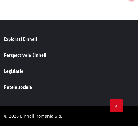
Explorati Einhell
Sustenabilitate
Perspectivele Einhell
Servicii
Despre noi
Legislatie
Sistemul de acumulatori
Cariere
Tipareste
Retele sociale
Einhell in lume
Confidentialitatea datelor
LinkedIn
Conformitate
YouТube
Declaratie de accesibilitate
© 2026 Einhell Romania SRL
Facebook
Instagram