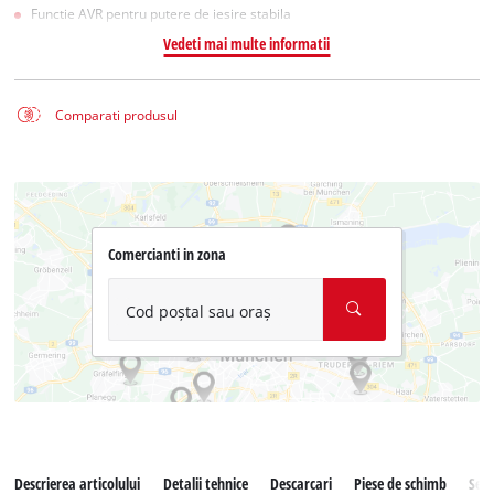
Functie AVR pentru putere de iesire stabila
Vedeti mai multe informatii
Comparati produsul
Comercianti in zona
Cod poștal sau oraș
Descrierea articolului
Detalii tehnice
Descarcari
Piese de schimb
Serv