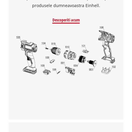
produsele dumneavoastra Einhell.
Descoperiti acum
Avem nevoie de acordul dvs. pentru a
incarca serviciul Google Maps!
This content is not permitted to load due
to trackers that are not disclosed to the
visitor. The website owner needs to setup
the site with their CMP to add this content
to the list of technologies used.
Powered by
Usercentrics Consent
Management Platform