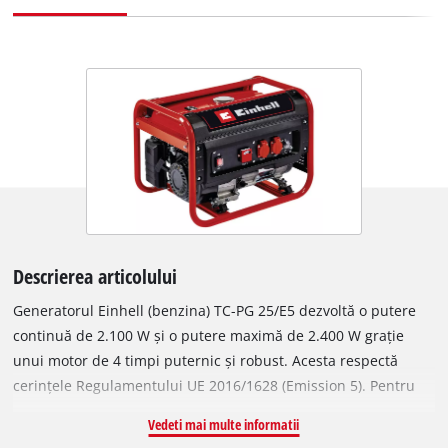
Descrierea articolului
Generatorul Einhell (benzina) TC-PG 25/E5 dezvoltă o putere
continuă de 2.100 W și o putere maximă de 2.400 W grație
unui motor de 4 timpi puternic și robust. Acesta respectă
cerințele Regulamentului UE 2016/1628 (Emission 5). Pentru
transferul electricitatii la dispozitivele terminale, are doua
Vedeti mai multe informatii
prize de 230 V, inclusiv un voltmetru care indica tensiunea.