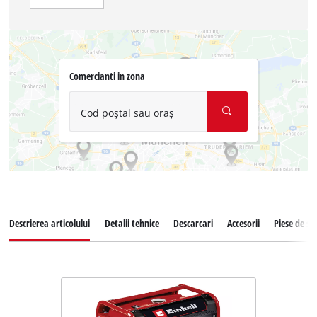
Comercianti in zona
Cod poștal sau oraș
Descrierea articolului
Detalii tehnice
Descarcari
Accesorii
Piese de s