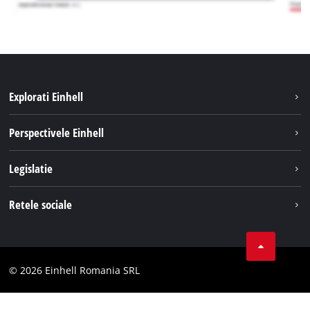
Explorati Einhell
Sustenabilitate
Perspectivele Einhell
Servicii
Despre noi
Legislatie
Sistemul de acumulatori
Cariere
Tipareste
Retele sociale
Einhell in lume
Confidentialitatea datelor
LinkedIn
Conformitate
YouТube
Declaratie de accesibilitate
© 2026 Einhell Romania SRL
Facebook
Instagram