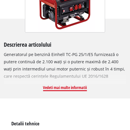
Descrierea articolului
Generatorul pe benzină Einhell TC-PG 25/1/E5 furnizează o
putere continuă de 2.100 wați și o putere maximă de 2.400
wați prin intermediul unui motor puternic și robust în 4 timpi,
care respectă cerințele Regulamentului UE 2016/1628
(Emission Stage V). Pentru alimentarea dispozitivelor sunt
Vedeti mai multe informatii
disponibile două prize de 230 V, inclusiv un voltmetru care
indică tensiunea electrică. Funcția AVR (reglare automată a
tensiunii) asigură o putere de ieșire stabilă. Rezervorul mare
de 15 litri este echipat cu un indicator practic al nivelului de
combustibil pentru funcționare continuă prelungită. Un
Detalii tehnice
întrerupător de suprasarcină și o protecție la nivel scăzut de