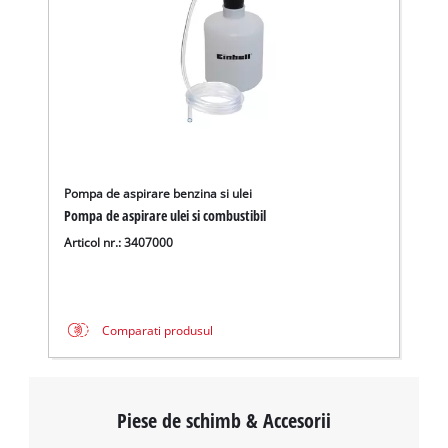
Pompa de aspirare benzina si ulei
Pompa de aspirare ulei si combustibil
Articol nr.: 3407000
Avem nevoie de acordul dvs. pentru a
incarca serviciul Google Maps!
This content is not permitted to load due
Comparati produsul
to trackers that are not disclosed to the
visitor. The website owner needs to setup
the site with their CMP to add this content
to the list of technologies used.
Piese de schimb & Accesorii
Powered by
Usercentrics Consent