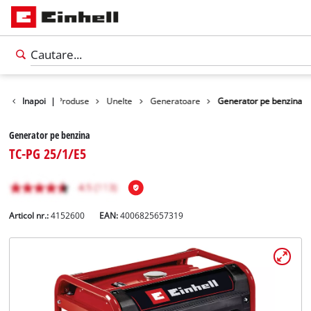
Inapoi
|
Produse
Unelte
Generatoare
Generator pe benzina
Generator pe benzina
TC-PG 25/1/E5
Articol nr.:
4152600
EAN:
4006825657319
Română
RO
Română