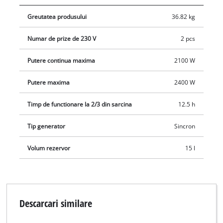
ulei asigură o funcționare sigură și de durată. Generatorul se
Greutatea produsului
36.82 kg
pornește cu ușurință prin intermediul unui demaror cu
sfoară.
Numar de prize de 230 V
2 pcs
Putere continua maxima
2100 W
Putere maxima
2400 W
Timp de functionare la 2/3 din sarcina
12.5 h
Tip generator
Sincron
Volum rezervor
15 l
Descarcari similare