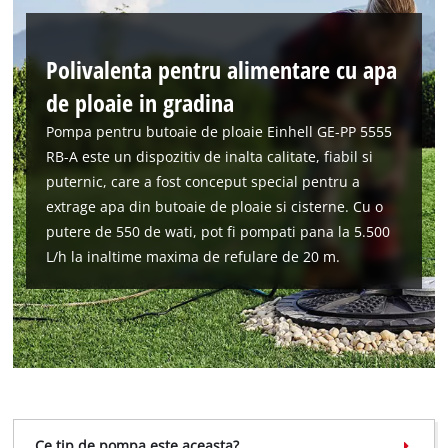
visitor. The website owner needs to setup
the site with their CMP to add this content
to the list of technologies used.
Polivalenta pentru alimentare cu apa
Powered by
Usercentrics Consent
de ploaie in gradina
Management Platform
Pompa pentru butoaie de ploaie Einhell GE-PP 5555
RB-A este un dispozitiv de inalta calitate, fiabil si
puternic, care a fost conceput special pentru a
extrage apa din butoaie de ploaie si cisterne. Cu o
putere de 550 de wati, pot fi pompati pana la 5.500
L/h la inaltime maxima de refulare de 20 m.
Ce tip de pompa este aceasta?