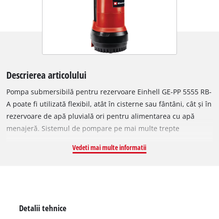
Descrierea articolului
Pompa submersibilă pentru rezervoare Einhell GE-PP 5555 RB-
A poate fi utilizată flexibil, atât în cisterne sau fântâni, cât și în
rezervoare de apă pluvială ori pentru alimentarea cu apă
menajeră. Sistemul de pompare pe mai multe trepte
generează o presiune ridicată, iar funcția automată inovatoare
Vedeti mai multe informatii
cu protecție integrată la funcționarea în gol pornește pompa
la nevoie și o oprește automat. Țeava telescopică reglabilă
continuu, cu racord mobil pentru apă și suport practic,
împreună cu înfășurarea cablului direct pe carcasă și mânerul
ergonomic de transport, completează sistemul. Durabilitatea
Detalii tehnice
și calitatea ridicată sunt garantate de garnitura mecanică de