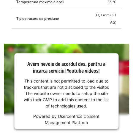
Temperatura maxima a apei
35 °C
33,3 mm (G1
Tip de racord de presiune
AG)
Avem
Avem nevoie de acordul dvs. pentru a
nevoie
incarca serviciul Youtube videos!
de
acordul
This content is not permitted to load due to
dvs.
trackers that are not disclosed to the visitor.
pentru a
The website owner needs to setup the site
incarca
with their CMP to add this content to the list
of technologies used.
serviciul
Youtube!
Powered by
Usercentrics Consent
Management Platform
This
content