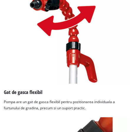
the
site
with
their
CMP
to
add
this
content
to
the
list
of
technologies
used.
Gat de gasca flexibil
Powered
Pompa are un gat de gasca flexibil pentru pozitionarea individuala a
by
furtunului de gradina, precum si un suport practic.
Usercentrics
Consent
Management
Platform