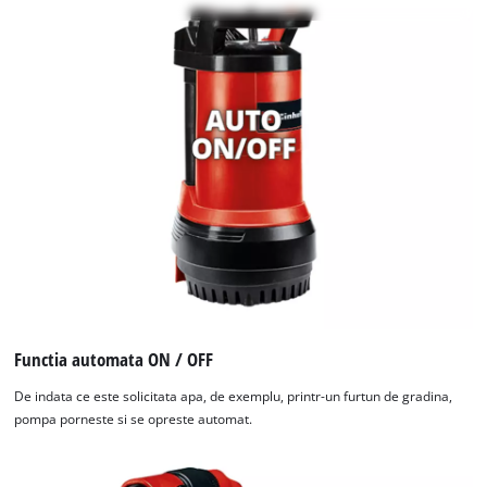
is
not
permitted
to
load
due
to
trackers
that
are
not
disclosed
to
the
visitor.
The
Functia automata ON / OFF
website
De indata ce este solicitata apa, de exemplu, printr-un furtun de gradina,
owner
pompa porneste si se opreste automat.
needs
to
setup