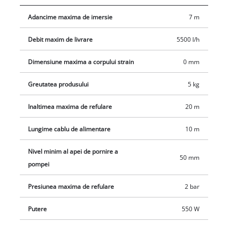
etanșare și de carcasa robustă din plastic.
Adancime maxima de imersie
7 m
Debit maxim de livrare
5500 l/h
Dimensiune maxima a corpului strain
0 mm
Greutatea produsului
5 kg
Inaltimea maxima de refulare
20 m
Lungime cablu de alimentare
10 m
Nivel minim al apei de pornire a
50 mm
pompei
Presiunea maxima de refulare
2 bar
Putere
550 W