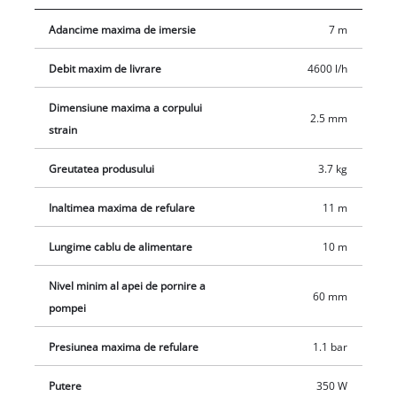
Adancime maxima de imersie
7 m
Debit maxim de livrare
4600 l/h
Dimensiune maxima a corpului
2.5 mm
strain
Greutatea produsului
3.7 kg
Inaltimea maxima de refulare
11 m
Lungime cablu de alimentare
10 m
Nivel minim al apei de pornire a
60 mm
pompei
Presiunea maxima de refulare
1.1 bar
Putere
350 W