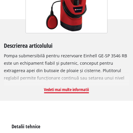
Descrierea articolului
Pompa submersibilă pentru rezervoare Einhell GE-SP 3546 RB
este un echipament fiabil și puternic, conceput pentru
extragerea apei din butoaie de ploaie și cisterne. Plutitorul
reglabil permite funcționare continuă sau setarea unui nivel
de pornire/opriere. Are gât flexibil tip lebădă cu robinet
Vedeti mai multe informatii
pentru poziționarea furtunului de grădină și suport pentru
fixarea pe butoiul de ploaie.
Detalii tehnice