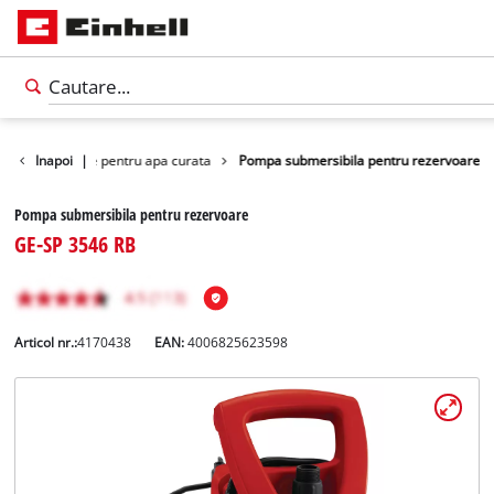
e submersibile pentru apa curata
Inapoi
|
Pompa submersibila pentru rezervoare
Pompa submersibila pentru rezervoare
GE-SP 3546 RB
Articol nr.:
4170438
EAN:
4006825623598
Română
RO
Română