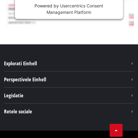
Powered by
Usercentrics Consent
Management Platform
Explorati Einhell
Sustenabilitate
Perspectivele Einhell
Servicii
Despre noi
Legislatie
Sistemul de acumulatori
Cariere
Tipareste
Retele sociale
Einhell in lume
Confidentialitatea datelor
LinkedIn
Conformitate
YouТube
Declaratie de accesibilitate