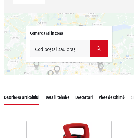
Comercianti in zona
Cod poștal sau oraș
Descrierea articolului
Detalii tehnice
Descarcari
Piese de schimb
Serv