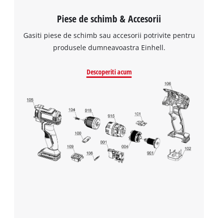
Piese de schimb & Accesorii
Avem nevoie de acordul dvs. pentru a
incarca serviciul Google Maps!
Gasiti piese de schimb sau accesorii potrivite pentru
This content is not permitted to load due
produsele dumneavoastra Einhell.
to trackers that are not disclosed to the
visitor. The website owner needs to setup
Descoperiti acum
the site with their CMP to add this content
to the list of technologies used.
Powered by
Usercentrics Consent
Management Platform