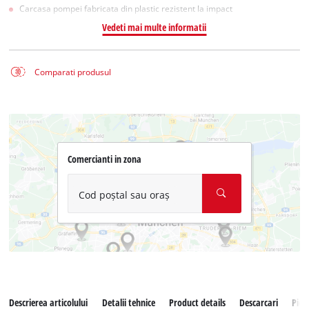
Carcasa pompei fabricata din plastic rezistent la impact
Vedeti mai multe informatii
Comparati produsul
Comercianti in zona
Cod poștal sau oraș
Descrierea articolului
Detalii tehnice
Product details
Descarcari
Pies