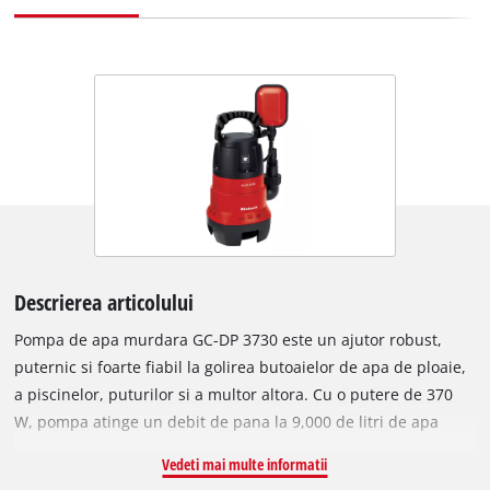
Descrierea articolului
Pompa de apa murdara GC-DP 3730 este un ajutor robust,
puternic si foarte fiabil la golirea butoaielor de apa de ploaie,
a piscinelor, puturilor si a multor altora. Cu o putere de 370
W, pompa atinge un debit de pana la 9,000 de litri de apa
murdara pe ora. Un flotor reglabil se poate folosi pentru a
Vedeti mai multe informatii
seta aceasta pompa robusta pe functionare continua sau pe