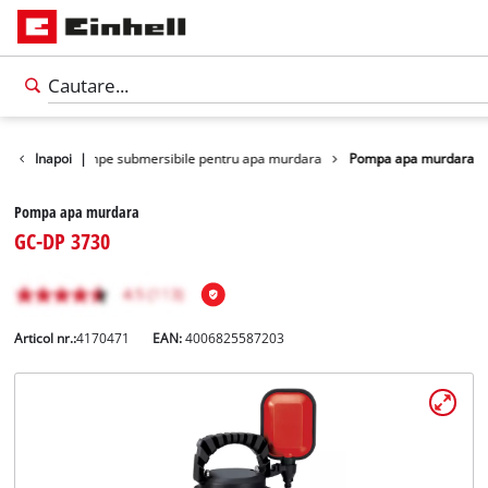
de apa
Inapoi
Pompe submersibile pentru apa murdara
|
Pompa apa murdara
Pompa apa murdara
GC-DP 3730
Articol nr.:
4170471
EAN:
4006825587203